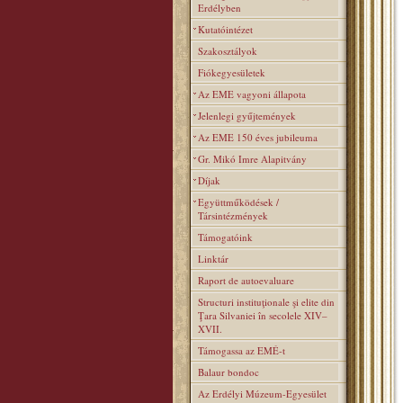
Erdélyben
Kutatóintézet
Szakosztályok
Fiókegyesületek
Az EME vagyoni állapota
Jelenlegi gyűjtemények
Az EME 150 éves jubileuma
Gr. Mikó Imre Alapitvány
Díjak
Együttműködések /
Társintézmények
Támogatóink
Linktár
Raport de autoevaluare
Structuri instituţionale şi elite din
Ţara Silvaniei în secolele XIV–
XVII.
Támogassa az EMÉ-t
Balaur bondoc
Az Erdélyi Múzeum-Egyesület