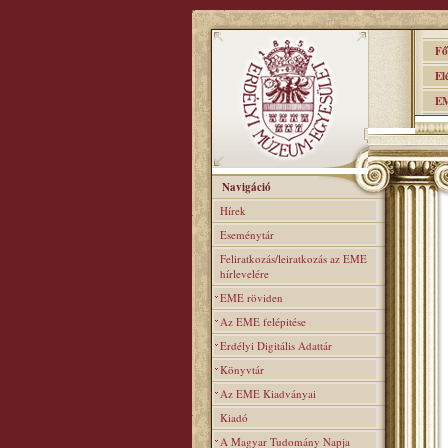
Főo
Elér
EME
Navigáció
Hírek
Eseménytár
Feliratkozás/leiratkozás az EME
hírlevelére
EME röviden
Az EME felépitése
Erdélyi Digitális Adattár
Könyvtár
Az EME Kiadványai
Kiadó
A Magyar Tudomány Napja