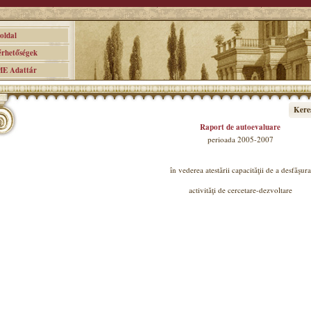
ldal
hetőségek
 Adattár
Kere
Raport de autoevaluare
perioada 2005-2007
în vederea atestării capacităţii de a desfăşura
activităţi de cercetare-dezvoltare