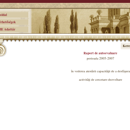
ldal
hetőségek
 Adattár
Kere
Raport de autoevaluare
perioada 2005-2007
în vederea atestării capacităţii de a desfăşura
activităţi de cercetare-dezvoltare