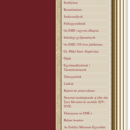
Erdélyben
Kutatóintézet
Szakosztályok
Fiókegyesületek
Az EME vagyoni állapota
Jelenlegi gyűjtemények
Az EME 150 éves jubileuma
Gr. Mikó Imre Alapitvány
Díjak
Együttműködések /
Társintézmények
Támogatóink
Linktár
Raport de autoevaluare
Structuri instituţionale şi elite din
Ţara Silvaniei în secolele XIV–
XVII.
Támogassa az EMÉ-t
Balaur bondoc
Az Erdélyi Múzeum-Egyesület