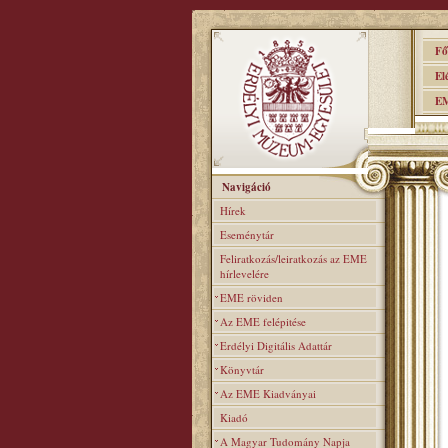
Főo
Elér
EME
Navigáció
Hírek
Eseménytár
Feliratkozás/leiratkozás az EME
hírlevelére
EME röviden
Az EME felépitése
Erdélyi Digitális Adattár
Könyvtár
Az EME Kiadványai
Kiadó
A Magyar Tudomány Napja