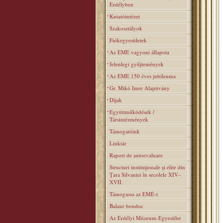
Erdélyben
Kutatóintézet
Szakosztályok
Fiókegyesületek
Az EME vagyoni állapota
Jelenlegi gyűjtemények
Az EME 150 éves jubileuma
Gr. Mikó Imre Alapitvány
Díjak
Együttműködések /
Társintézmények
Támogatóink
Linktár
Raport de autoevaluare
Structuri instituţionale şi elite din
Ţara Silvaniei în secolele XIV–
XVII.
Támogassa az EMÉ-t
Balaur bondoc
Az Erdélyi Múzeum-Egyesület