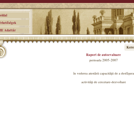
ldal
hetőségek
 Adattár
Kere
Raport de autoevaluare
perioada 2005-2007
în vederea atestării capacităţii de a desfăşura
activităţi de cercetare-dezvoltare