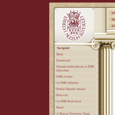
Főo
Elér
EME
Navigáció
Hírek
Eseménytár
Feliratkozás/leiratkozás az EME
hírlevelére
EME röviden
Az EME felépitése
Erdélyi Digitális Adattár
Könyvtár
Az EME Kiadványai
Kiadó
A Magyar Tudomány Napja