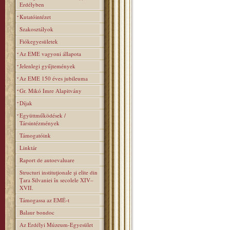
Erdélyben
Kutatóintézet
Szakosztályok
Fiókegyesületek
Az EME vagyoni állapota
Jelenlegi gyűjtemények
Az EME 150 éves jubileuma
Gr. Mikó Imre Alapitvány
Díjak
Együttműködések /
Társintézmények
Támogatóink
Linktár
Raport de autoevaluare
Structuri instituţionale şi elite din
Ţara Silvaniei în secolele XIV–
XVII.
Támogassa az EMÉ-t
Balaur bondoc
Az Erdélyi Múzeum-Egyesület