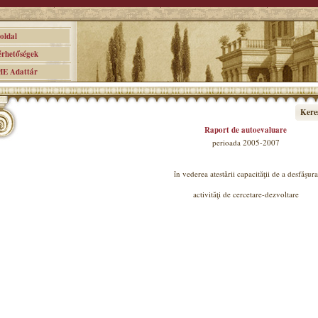
ldal
hetőségek
 Adattár
Kere
Raport de autoevaluare
perioada 2005-2007
în vederea atestării capacităţii de a desfăşura
activităţi de cercetare-dezvoltare