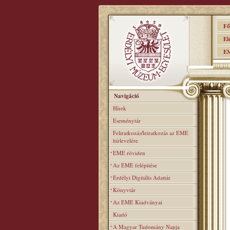
Főo
Elér
EME
Navigáció
Hírek
Eseménytár
Feliratkozás/leiratkozás az EME
hírlevelére
EME röviden
Az EME felépitése
Erdélyi Digitális Adattár
Könyvtár
Az EME Kiadványai
Kiadó
A Magyar Tudomány Napja