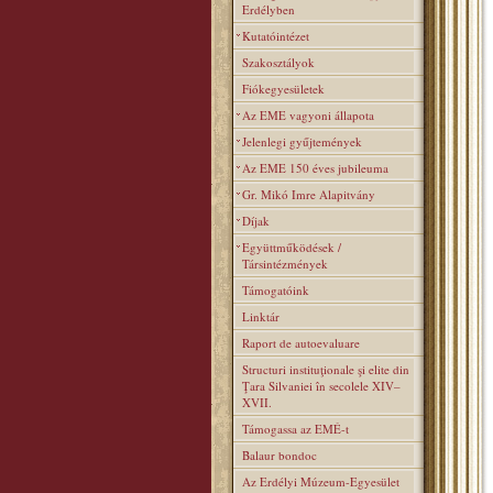
Erdélyben
Kutatóintézet
Szakosztályok
Fiókegyesületek
Az EME vagyoni állapota
Jelenlegi gyűjtemények
Az EME 150 éves jubileuma
Gr. Mikó Imre Alapitvány
Díjak
Együttműködések /
Társintézmények
Támogatóink
Linktár
Raport de autoevaluare
Structuri instituţionale şi elite din
Ţara Silvaniei în secolele XIV–
XVII.
Támogassa az EMÉ-t
Balaur bondoc
Az Erdélyi Múzeum-Egyesület