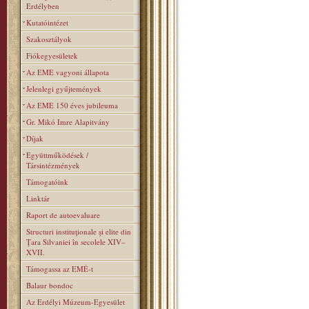
Erdélyben
Kutatóintézet
Szakosztályok
Fiókegyesületek
Az EME vagyoni állapota
Jelenlegi gyűjtemények
Az EME 150 éves jubileuma
Gr. Mikó Imre Alapitvány
Díjak
Együttműködések /
Társintézmények
Támogatóink
Linktár
Raport de autoevaluare
Structuri instituţionale şi elite din
Ţara Silvaniei în secolele XIV–
XVII.
Támogassa az EMÉ-t
Balaur bondoc
Az Erdélyi Múzeum-Egyesület