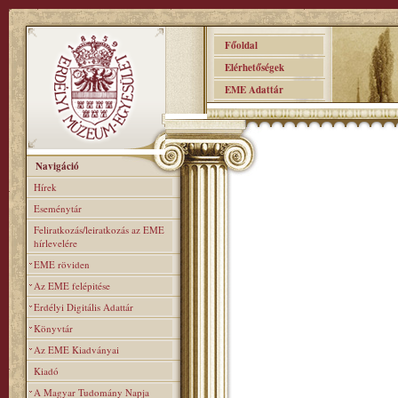
Főoldal
Elérhetőségek
EME Adattár
Navigáció
Hírek
Eseménytár
Feliratkozás/leiratkozás az EME
hírlevelére
EME röviden
Az EME felépitése
Erdélyi Digitális Adattár
Könyvtár
Az EME Kiadványai
Kiadó
A Magyar Tudomány Napja