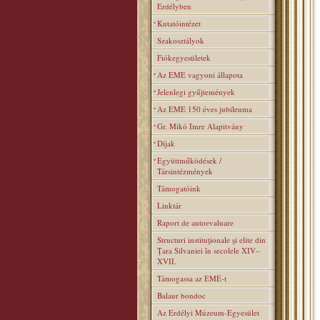
Erdélyben
Kutatóintézet
Szakosztályok
Fiókegyesületek
Az EME vagyoni állapota
Jelenlegi gyűjtemények
Az EME 150 éves jubileuma
Gr. Mikó Imre Alapitvány
Díjak
Együttműködések /
Társintézmények
Támogatóink
Linktár
Raport de autoevaluare
Structuri instituţionale şi elite din
Ţara Silvaniei în secolele XIV–
XVII.
Támogassa az EMÉ-t
Balaur bondoc
Az Erdélyi Múzeum-Egyesület