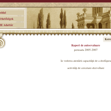
ldal
hetőségek
 Adattár
Kere
Raport de autoevaluare
perioada 2005-2007
în vederea atestării capacităţii de a desfăşura
activităţi de cercetare-dezvoltare