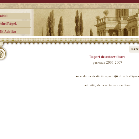
ldal
hetőségek
 Adattár
Kere
Raport de autoevaluare
perioada 2005-2007
în vederea atestării capacităţii de a desfăşura
activităţi de cercetare-dezvoltare