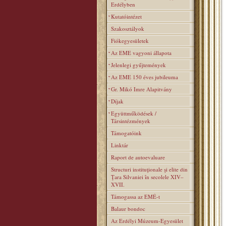
Erdélyben
Kutatóintézet
Szakosztályok
Fiókegyesületek
Az EME vagyoni állapota
Jelenlegi gyűjtemények
Az EME 150 éves jubileuma
Gr. Mikó Imre Alapitvány
Díjak
Együttműködések /
Társintézmények
Támogatóink
Linktár
Raport de autoevaluare
Structuri instituţionale şi elite din
Ţara Silvaniei în secolele XIV–
XVII.
Támogassa az EMÉ-t
Balaur bondoc
Az Erdélyi Múzeum-Egyesület