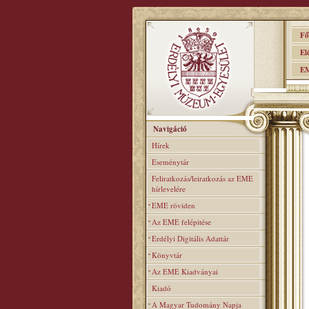
Főo
Elér
EME
Navigáció
Hírek
Eseménytár
Feliratkozás/leiratkozás az EME
hírlevelére
EME röviden
Az EME felépitése
Erdélyi Digitális Adattár
Könyvtár
Az EME Kiadványai
Kiadó
A Magyar Tudomány Napja