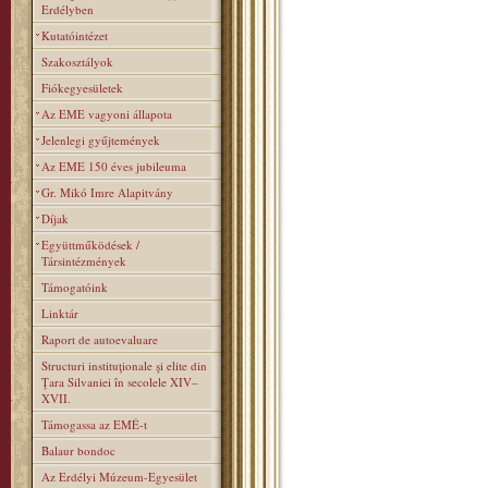
Erdélyben
Kutatóintézet
Szakosztályok
Fiókegyesületek
Az EME vagyoni állapota
Jelenlegi gyűjtemények
Az EME 150 éves jubileuma
Gr. Mikó Imre Alapitvány
Díjak
Együttműködések /
Társintézmények
Támogatóink
Linktár
Raport de autoevaluare
Structuri instituţionale şi elite din
Ţara Silvaniei în secolele XIV–
XVII.
Támogassa az EMÉ-t
Balaur bondoc
Az Erdélyi Múzeum-Egyesület