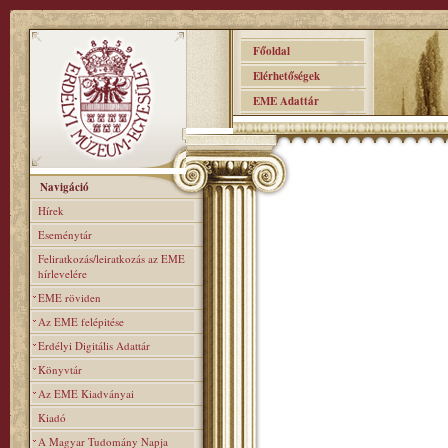
Főoldal
Elérhetőségek
EME Adattár
Navigáció
Hírek
Eseménytár
Feliratkozás/leiratkozás az EME
hírlevelére
EME röviden
Az EME felépitése
Erdélyi Digitális Adattár
Könyvtár
Az EME Kiadványai
Kiadó
A Magyar Tudomány Napja