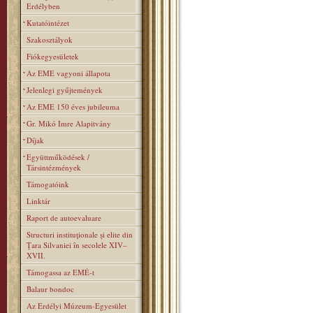
Erdélyben
Kutatóintézet
Szakosztályok
Fiókegyesületek
Az EME vagyoni állapota
Jelenlegi gyűjtemények
Az EME 150 éves jubileuma
Gr. Mikó Imre Alapitvány
Díjak
Együttműködések /
Társintézmények
Támogatóink
Linktár
Raport de autoevaluare
Structuri instituţionale şi elite din
Ţara Silvaniei în secolele XIV–
XVII.
Támogassa az EMÉ-t
Balaur bondoc
Az Erdélyi Múzeum-Egyesület