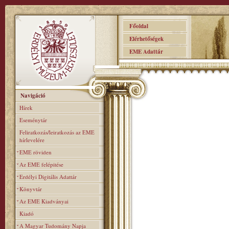
Főoldal
Elérhetőségek
EME Adattár
Navigáció
Hírek
Eseménytár
Feliratkozás/leiratkozás az EME
hírlevelére
EME röviden
Az EME felépitése
Erdélyi Digitális Adattár
Könyvtár
Az EME Kiadványai
Kiadó
A Magyar Tudomány Napja