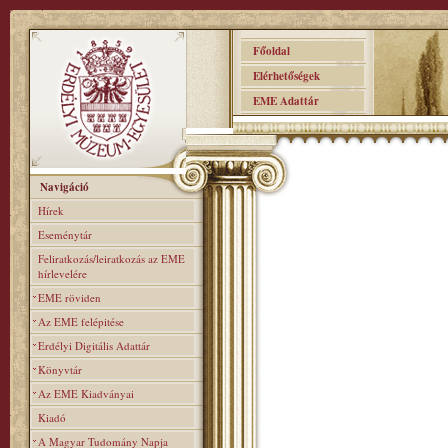
Főoldal
Elérhetőségek
EME Adattár
Navigáció
Hírek
Eseménytár
Feliratkozás/leiratkozás az EME
hírlevelére
EME röviden
Az EME felépitése
Erdélyi Digitális Adattár
Könyvtár
Az EME Kiadványai
Kiadó
A Magyar Tudomány Napja