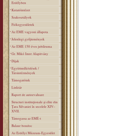
Erdélyben
Kutatóintézet
Szakosztályok
Fiókegyesületek
Az EME vagyoni állapota
Jelenlegi gyűjtemények
Az EME 150 éves jubileuma
Gr. Mikó Imre Alapitvány
Díjak
Együttműködések /
Társintézmények
Támogatóink
Linktár
Raport de autoevaluare
Structuri instituţionale şi elite din
Ţara Silvaniei în secolele XIV–
XVII.
Támogassa az EMÉ-t
Balaur bondoc
Az Erdélyi Múzeum-Egyesület