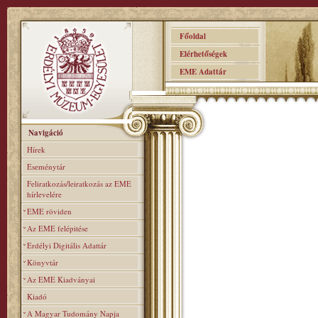
Főoldal
Elérhetőségek
EME Adattár
Navigáció
Hírek
Eseménytár
Feliratkozás/leiratkozás az EME
hírlevelére
EME röviden
Az EME felépitése
Erdélyi Digitális Adattár
Könyvtár
Az EME Kiadványai
Kiadó
A Magyar Tudomány Napja