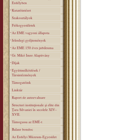
Erdélyben
Kutatóintézet
Szakosztályok
Fiókegyesületek
Az EME vagyoni állapota
Jelenlegi gyűjtemények
Az EME 150 éves jubileuma
Gr. Mikó Imre Alapitvány
Díjak
Együttműködések /
Társintézmények
Támogatóink
Linktár
Raport de autoevaluare
Structuri instituţionale şi elite din
Ţara Silvaniei în secolele XIV–
XVII.
Támogassa az EMÉ-t
Balaur bondoc
Az Erdélyi Múzeum-Egyesület