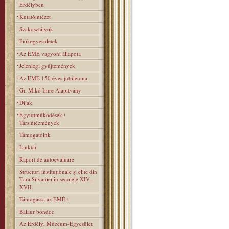
Erdélyben
Kutatóintézet
Szakosztályok
Fiókegyesületek
Az EME vagyoni állapota
Jelenlegi gyűjtemények
Az EME 150 éves jubileuma
Gr. Mikó Imre Alapitvány
Díjak
Együttműködések /
Társintézmények
Támogatóink
Linktár
Raport de autoevaluare
Structuri instituţionale şi elite din
Ţara Silvaniei în secolele XIV–
XVII.
Támogassa az EMÉ-t
Balaur bondoc
Az Erdélyi Múzeum-Egyesület