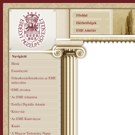
Főoldal
Elérhetőségek
EME Adattár
Navigáció
Hírek
Eseménytár
Feliratkozás/leiratkozás az EME
hírlevelére
EME röviden
Az EME felépitése
Erdélyi Digitális Adattár
Könyvtár
Az EME Kiadványai
Kiadó
A Magyar Tudomány Napja