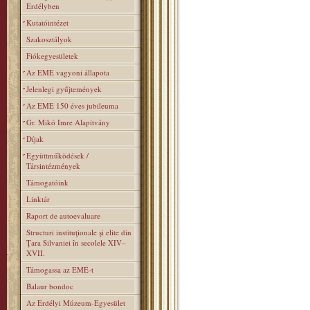
Erdélyben
Kutatóintézet
Szakosztályok
Fiókegyesületek
Az EME vagyoni állapota
Jelenlegi gyűjtemények
Az EME 150 éves jubileuma
Gr. Mikó Imre Alapitvány
Díjak
Együttműködések /
Társintézmények
Támogatóink
Linktár
Raport de autoevaluare
Structuri instituţionale şi elite din
Ţara Silvaniei în secolele XIV–
XVII.
Támogassa az EMÉ-t
Balaur bondoc
Az Erdélyi Múzeum-Egyesület