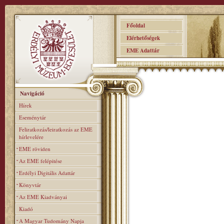
Főoldal
Elérhetőségek
EME Adattár
Navigáció
Hírek
Eseménytár
Feliratkozás/leiratkozás az EME
hírlevelére
EME röviden
Az EME felépitése
Erdélyi Digitális Adattár
Könyvtár
Az EME Kiadványai
Kiadó
A Magyar Tudomány Napja