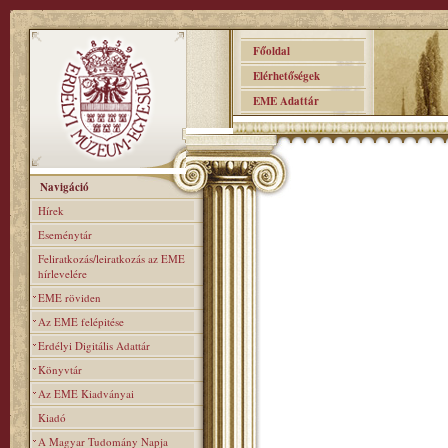
Főoldal
Elérhetőségek
EME Adattár
Navigáció
Hírek
Eseménytár
Feliratkozás/leiratkozás az EME
hírlevelére
EME röviden
Az EME felépitése
Erdélyi Digitális Adattár
Könyvtár
Az EME Kiadványai
Kiadó
A Magyar Tudomány Napja