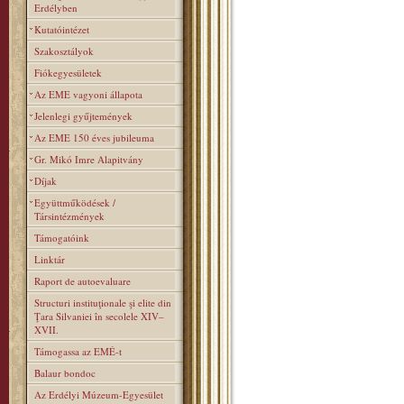
Erdélyben
Kutatóintézet
Szakosztályok
Fiókegyesületek
Az EME vagyoni állapota
Jelenlegi gyűjtemények
Az EME 150 éves jubileuma
Gr. Mikó Imre Alapitvány
Díjak
Együttműködések /
Társintézmények
Támogatóink
Linktár
Raport de autoevaluare
Structuri instituţionale şi elite din
Ţara Silvaniei în secolele XIV–
XVII.
Támogassa az EMÉ-t
Balaur bondoc
Az Erdélyi Múzeum-Egyesület