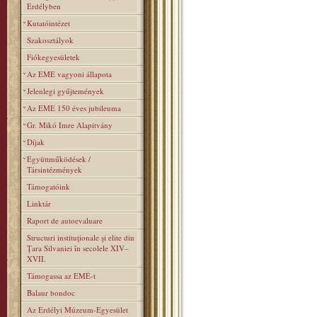
Erdélyben
Kutatóintézet
Szakosztályok
Fiókegyesületek
Az EME vagyoni állapota
Jelenlegi gyűjtemények
Az EME 150 éves jubileuma
Gr. Mikó Imre Alapitvány
Díjak
Együttműködések /
Társintézmények
Támogatóink
Linktár
Raport de autoevaluare
Structuri instituţionale şi elite din
Ţara Silvaniei în secolele XIV–
XVII.
Támogassa az EMÉ-t
Balaur bondoc
Az Erdélyi Múzeum-Egyesület