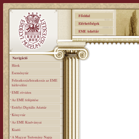
Főoldal
Elérhetőségek
EME Adattár
Navigáció
Hírek
Eseménytár
Feliratkozás/leiratkozás az EME
hírlevelére
EME röviden
Az EME felépitése
Erdélyi Digitális Adattár
Könyvtár
Az EME Kiadványai
Kiadó
A Magyar Tudomány Napja