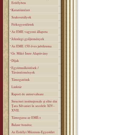
Erdélyben
Kutatóintézet
Szakosztályok
Fiókegyesületek
Az EME vagyoni állapota
Jelenlegi gyűjtemények
Az EME 150 éves jubileuma
Gr. Mikó Imre Alapitvány
Díjak
Együttműködések /
Társintézmények
Támogatóink
Linktár
Raport de autoevaluare
Structuri instituţionale şi elite din
Ţara Silvaniei în secolele XIV–
XVII.
Támogassa az EMÉ-t
Balaur bondoc
Az Erdélyi Múzeum-Egyesület