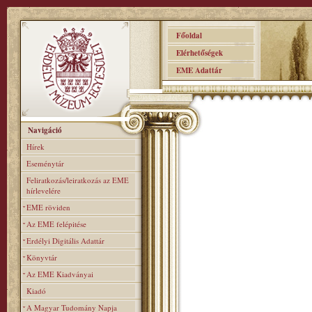
Főoldal
Elérhetőségek
EME Adattár
Navigáció
Hírek
Eseménytár
Feliratkozás/leiratkozás az EME
hírlevelére
EME röviden
Az EME felépitése
Erdélyi Digitális Adattár
Könyvtár
Az EME Kiadványai
Kiadó
A Magyar Tudomány Napja