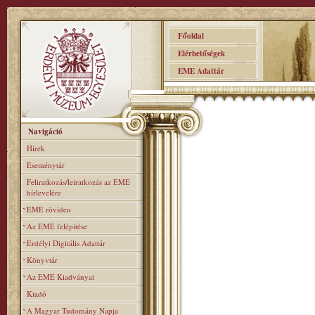
Főoldal
Elérhetőségek
EME Adattár
Navigáció
Hírek
Eseménytár
Feliratkozás/leiratkozás az EME
hírlevelére
EME röviden
Az EME felépitése
Erdélyi Digitális Adattár
Könyvtár
Az EME Kiadványai
Kiadó
A Magyar Tudomány Napja