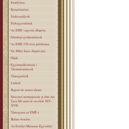
Erdélyben
Kutatóintézet
Szakosztályok
Fiókegyesületek
Az EME vagyoni állapota
Jelenlegi gyűjtemények
Az EME 150 éves jubileuma
Gr. Mikó Imre Alapitvány
Díjak
Együttműködések /
Társintézmények
Támogatóink
Linktár
Raport de autoevaluare
Structuri instituţionale şi elite din
Ţara Silvaniei în secolele XIV–
XVII.
Támogassa az EMÉ-t
Balaur bondoc
Az Erdélyi Múzeum-Egyesület