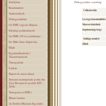
Erdélyben
Fiókegyesületi vezetőség:
Kutatóintézet
Csíkszereda
Szakosztályok
Fiókegyesületek
Gyergyószentmiklós
Marosvásárhely
Az EME vagyoni állapota
Sepsiszentgyörgy
Jelenlegi gyűjtemények
Az EME 150 éves jubileuma
Szilágysomlyó
Gr. Mikó Imre Alapitvány
Zilah
Díjak
Együttműködések /
Társintézmények
Támogatóink
Linktár
Raport de autoevaluare
Structuri instituţionale şi elite din
Ţara Silvaniei în secolele XIV–
XVII.
Támogassa az EMÉ-t
Balaur bondoc
Az Erdélyi Múzeum-Egyesület