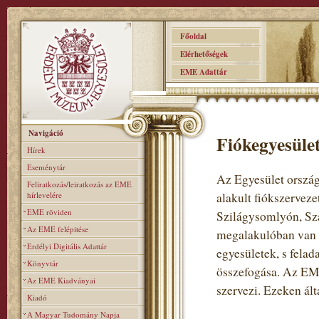
Főoldal
Elérhetőségek
EME Adattár
Navigáció
Fiókegyesüle
Hírek
Eseménytár
Az Egyesület ország
Feliratkozás/leiratkozás az EME
hírlevelére
alakult fiókszervez
EME röviden
Szilágysomlyón, Sz
Az EME felépitése
megalakulóban van 
Erdélyi Digitális Adattár
egyesületek, s fela
Könyvtár
összefogása. Az EME
Az EME Kiadványai
szervezi. Ezeken ált
Kiadó
A Magyar Tudomány Napja