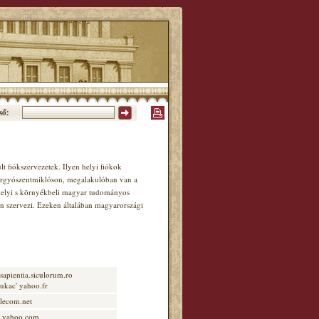
ső:
 fiókszervezetek. Ilyen helyi fiókok
ergyószentmiklóson, megalakulóban van a
 helyi s környékbeli magyar tudományos
n szervezi. Ezeken általában magyarországi
 sapientia.siculorum.ro
kukac' yahoo.fr
elecom.net
c' yahoo.com