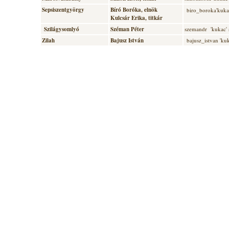
Sepsiszentgyörgy
Bíró Boróka
, elnök
biro_boroka'kuka
Kulcsár Erika
, titkár
Szilágysomlyó
Széman Péter
szemandr 'kukac' 
Zilah
Bajusz István
bajusz_istvan 'ku