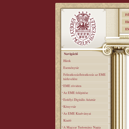
Főo
Elér
EME
Navigáció
Hírek
Eseménytár
Feliratkozás/leiratkozás az EME
hírlevelére
EME röviden
Az EME felépitése
Erdélyi Digitális Adattár
Könyvtár
Az EME Kiadványai
Kiadó
A Magyar Tudomány Napja