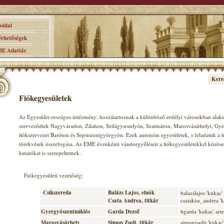
ldal
hetőségek
 Adattár
Kere
Fiókegyesületek
Az Egyesület országos intézmény: hozzátartoznak a különböző erdélyi városokban alakult
szerveződtek Nagyváradon, Zilahon, Szilágysomlyón, Szatmáron, Marosvásárhelyt, Gy
fiókszervezet Baróton és Sepsiszentgyörgyön. Ezek autonóm egyesületek, s feladatuk a
törekvések összefogása. Az EME évenkénti vándorgyűléseit a fiókegyesületekkel közöse
kutatókat is szerepeltetnek.
Fiókegyesületi vezetőség:
Csíkszereda
Balázs Lajos, elnök
balazslajos 'kukac'
Csata Andrea, titkár
csatakiss_andrea '
Gyergyószentmiklós
Garda Dezső
bgarda 'kukac' art
Marosvásárhely
Simon Zsolt, titkár
simonzsolti 'kuka