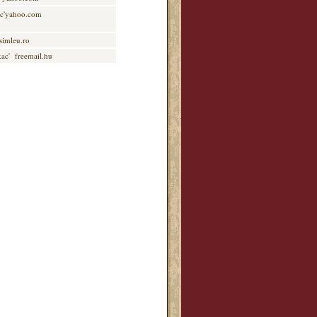
c'yahoo.com
simleu.ro
kac' freemail.hu