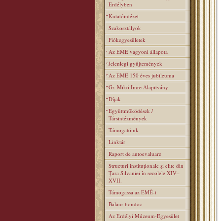
Erdélyben
Kutatóintézet
Szakosztályok
Fiókegyesületek
Az EME vagyoni állapota
Jelenlegi gyűjtemények
Az EME 150 éves jubileuma
Gr. Mikó Imre Alapitvány
Díjak
Együttműködések /
Társintézmények
Támogatóink
Linktár
Raport de autoevaluare
Structuri instituţionale şi elite din
Ţara Silvaniei în secolele XIV–
XVII.
Támogassa az EMÉ-t
Balaur bondoc
Az Erdélyi Múzeum-Egyesület