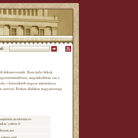
ső:
 fiókszervezetek. Ilyen helyi fiókok
ergyószentmiklóson, megalakulóban van a
 helyi s környékbeli magyar tudományos
n szervezi. Ezeken általában magyarországi
 sapientia.siculorum.ro
kukac' yahoo.fr
elecom.net
c' yahoo.com