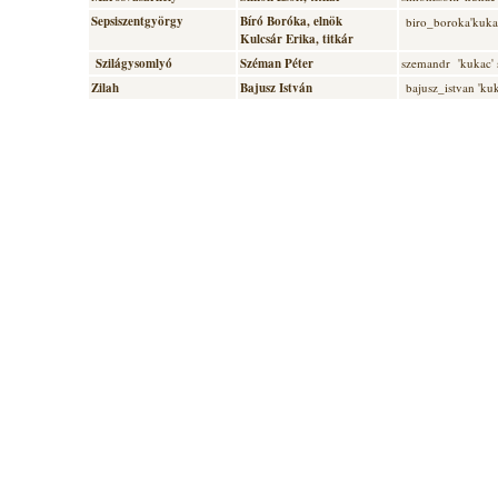
Sepsiszentgyörgy
Bíró Boróka
, elnök
biro_boroka'kuka
Kulcsár Erika
, titkár
Szilágysomlyó
Széman Péter
szemandr 'kukac' 
Zilah
Bajusz István
bajusz_istvan 'ku