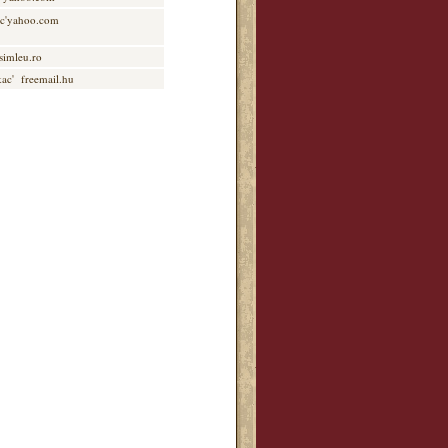
c'yahoo.com
simleu.ro
kac' freemail.hu