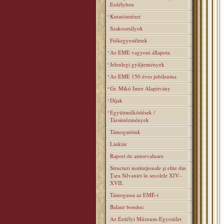
Erdélyben
Kutatóintézet
Szakosztályok
Fiókegyesületek
Az EME vagyoni állapota
Jelenlegi gyűjtemények
Az EME 150 éves jubileuma
Gr. Mikó Imre Alapitvány
Díjak
Együttműködések /
Társintézmények
Támogatóink
Linktár
Raport de autoevaluare
Structuri instituţionale şi elite din
Ţara Silvaniei în secolele XIV–
XVII.
Támogassa az EMÉ-t
Balaur bondoc
Az Erdélyi Múzeum-Egyesület