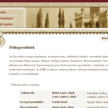
ldal
hetőségek
 Adattár
Kere
Fiókegyesületek
Az Egyesület országos intézmény: hozzátartoznak a különböző erdélyi városokban alakult
szerveződtek Nagyváradon, Zilahon, Szilágysomlyón, Szatmáron, Marosvásárhelyt, Gy
fiókszervezet Baróton és Sepsiszentgyörgyön. Ezek autonóm egyesületek, s feladatuk a
törekvések összefogása. Az EME évenkénti vándorgyűléseit a fiókegyesületekkel közöse
kutatókat is szerepeltetnek.
Fiókegyesületi vezetőség:
Csíkszereda
Balázs Lajos, elnök
balazslajos 'kukac'
Csata Andrea, titkár
csatakiss_andrea '
Gyergyószentmiklós
Garda Dezső
bgarda 'kukac' art
Marosvásárhely
Simon Zsolt, titkár
simonzsolti 'kuka