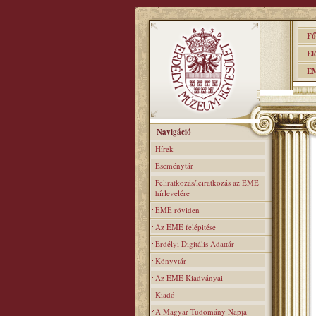
Főo
Elér
EME
Navigáció
Hírek
Eseménytár
Feliratkozás/leiratkozás az EME
hírlevelére
EME röviden
Az EME felépitése
Erdélyi Digitális Adattár
Könyvtár
Az EME Kiadványai
Kiadó
A Magyar Tudomány Napja