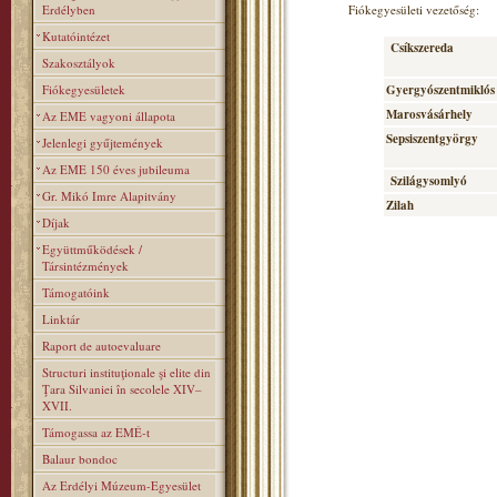
Erdélyben
Fiókegyesületi vezetőség:
Kutatóintézet
Csíkszereda
Szakosztályok
Fiókegyesületek
Gyergyószentmiklós
Marosvásárhely
Az EME vagyoni állapota
Sepsiszentgyörgy
Jelenlegi gyűjtemények
Az EME 150 éves jubileuma
Szilágysomlyó
Gr. Mikó Imre Alapitvány
Zilah
Díjak
Együttműködések /
Társintézmények
Támogatóink
Linktár
Raport de autoevaluare
Structuri instituţionale şi elite din
Ţara Silvaniei în secolele XIV–
XVII.
Támogassa az EMÉ-t
Balaur bondoc
Az Erdélyi Múzeum-Egyesület