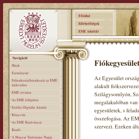
Főoldal
Elérhetőségek
EME Adattár
Navigáció
Fiókegyesüle
Hírek
Eseménytár
Az Egyesület ország
Feliratkozás/leiratkozás az EME
hírlevelére
alakult fiókszervez
EME röviden
Szilágysomlyón, Sz
Az EME felépitése
megalakulóban van 
Erdélyi Digitális Adattár
egyesületek, s fela
Könyvtár
összefogása. Az EME
Az EME Kiadványai
szervezi. Ezeken ált
Kiadó
A Magyar Tudomány Napja