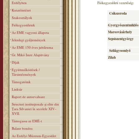
Erdélyben
Fiókegyesületi vezetőség:
Kutatóintézet
Csíkszereda
Szakosztályok
Fiókegyesületek
Gyergyószentmiklós
Marosvásárhely
Az EME vagyoni állapota
Sepsiszentgyörgy
Jelenlegi gyűjtemények
Az EME 150 éves jubileuma
Szilágysomlyó
Gr. Mikó Imre Alapitvány
Zilah
Díjak
Együttműködések /
Társintézmények
Támogatóink
Linktár
Raport de autoevaluare
Structuri instituţionale şi elite din
Ţara Silvaniei în secolele XIV–
XVII.
Támogassa az EMÉ-t
Balaur bondoc
Az Erdélyi Múzeum-Egyesület