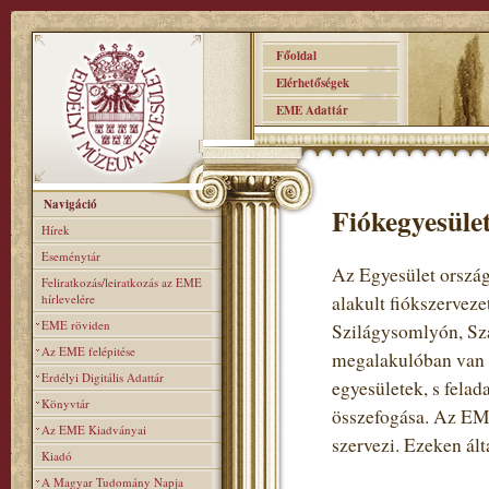
Főoldal
Elérhetőségek
EME Adattár
Navigáció
Fiókegyesüle
Hírek
Eseménytár
Az Egyesület ország
Feliratkozás/leiratkozás az EME
hírlevelére
alakult fiókszervez
EME röviden
Szilágysomlyón, Sz
Az EME felépitése
megalakulóban van 
Erdélyi Digitális Adattár
egyesületek, s fela
Könyvtár
összefogása. Az EME
Az EME Kiadványai
szervezi. Ezeken ált
Kiadó
A Magyar Tudomány Napja