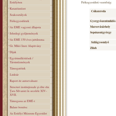
Erdélyben
Fiókegyesületi vezetőség:
Kutatóintézet
Csíkszereda
Szakosztályok
Fiókegyesületek
Gyergyószentmiklós
Marosvásárhely
Az EME vagyoni állapota
Sepsiszentgyörgy
Jelenlegi gyűjtemények
Az EME 150 éves jubileuma
Szilágysomlyó
Gr. Mikó Imre Alapitvány
Zilah
Díjak
Együttműködések /
Társintézmények
Támogatóink
Linktár
Raport de autoevaluare
Structuri instituţionale şi elite din
Ţara Silvaniei în secolele XIV–
XVII.
Támogassa az EMÉ-t
Balaur bondoc
Az Erdélyi Múzeum-Egyesület