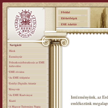
Főoldal
Elérhetőségek
EME Adattár
Navigáció
Hírek
Eseménytár
Feliratkozás/leiratkozás az EME
hírlevelére
EME röviden
Az EME felépitése
Erdélyi Digitális Adattár
Könyvtár
Az EME Kiadványai
Intézményünk, az Er
Kiadó
emlékezünk megalapítá
A Magyar Tudomány Napja