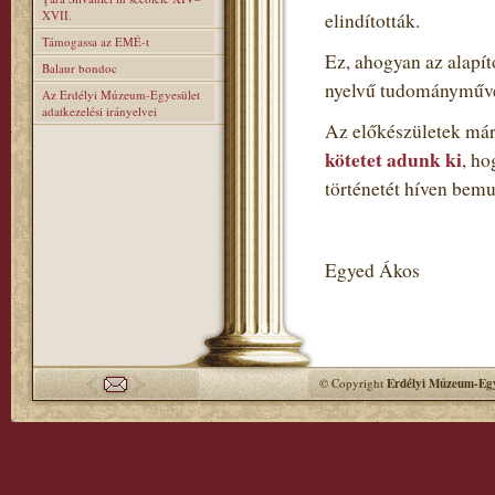
XVII.
elindították.
Támogassa az EMÉ-t
Ez, ahogyan az alapí
Balaur bondoc
nyelvű tudományműve
Az Erdélyi Múzeum-Egyesület
adatkezelési irányelvei
Az előkészületek már
kötetet adunk ki
, h
történetét híven bemu
Egyed Ákos
© Copyright
Erdélyi Múzeum-Egy