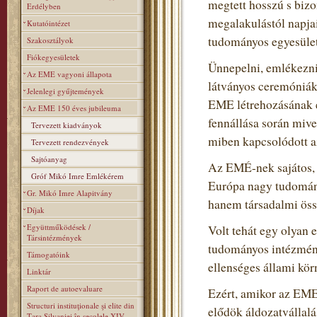
megtett hosszú s biz
Erdélyben
megalakulástól napja
Kutatóintézet
tudományos egyesülete
Szakosztályok
Fiókegyesületek
Ünnepelni, emlékezni 
Az EME vagyoni állapota
látványos ceremóniák
Jelenlegi gyűjtemények
EME létrehozásának é
Az EME 150 éves jubileuma
fennállása során miv
Tervezett kiadványok
miben kapcsolódott a
Tervezett rendezvények
Sajtóanyag
Az EMÉ-nek sajátos, t
Gróf Mikó Imre Emlékérem
Európa nagy tudomán
Gr. Mikó Imre Alapitvány
hanem társadalmi össz
Díjak
Együttműködések /
Volt tehát egy olyan 
Társintézmények
tudományos intézmény
Támogatóink
ellenséges állami kör
Linktár
Raport de autoevaluare
Ezért, amikor az EME
Structuri instituţionale şi elite din
elődök áldozatvállalás
Ţara Silvaniei în secolele XIV–