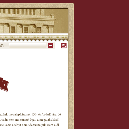
ső:
ünk megalapításának 150. évfordulójára. Jó
általán nem mondható útját, a megalakulástól
e, s ezt a tényt nem téveszthetjük szem elől