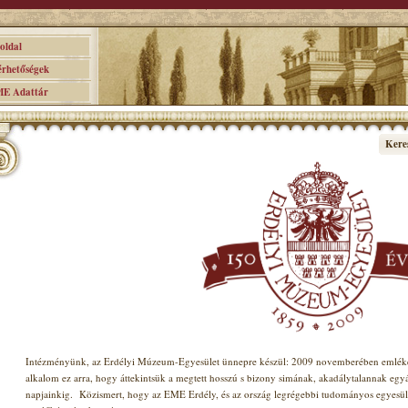
ldal
hetőségek
 Adattár
Kere
Intézményünk, az Erdélyi Múzeum-Egyesület ünnepre készül: 2009 novemberében emlékez
alkalom ez arra, hogy áttekintsük a megtett hosszú s bizony simának, akadálytalannak egy
napjainkig.
Közismert, hogy az EME Erdély, és az ország legrégebbi tudományos egyesület