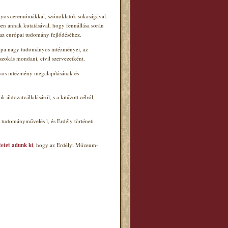
ányos ceremóniákkal, szónoklatok sokaságával.
en annak kutatásával, hogy fennállása során
az európai tudomány fejlődéséhez.
urópa nagy tudományos intézményei, az
zokás mondani, civil szervezetként.
nyos intézmény megalapításának és
ldozatvállalásáról, s a kitűzött célról,
ű tudományművelés l
, és Erdély
történeti
etet adunk ki
, hogy az Erdélyi Múzeum-