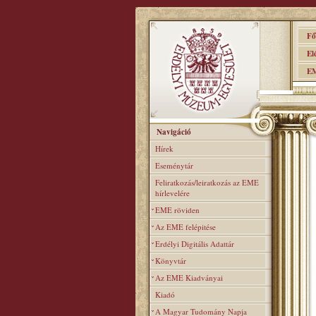
Főo
Elér
EME
Navigáció
Hírek
Eseménytár
Feliratkozás/leiratkozás az EME
hírlevelére
EME röviden
Az EME felépitése
Erdélyi Digitális Adattár
Könyvtár
Az EME Kiadványai
Kiadó
A Magyar Tudomány Napja