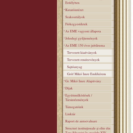
Erdélyben
Kutatóintézet
Szakosztályok
Fiókegyesületek
Az EME vagyoni állapota
Jelenlegi gyűjtemények
Az EME 150 éves jubileuma
Tervezett kiadványok
Tervezett rendezvények
Sajtóanyag
Gróf Mikó Imre Emlékérem
Gr. Mikó Imre Alapitvány
Díjak
Együttműködések /
Társintézmények
Támogatóink
Linktár
Raport de autoevaluare
Structuri instituţionale şi elite din
Ţara Silvaniei în secolele XIV–