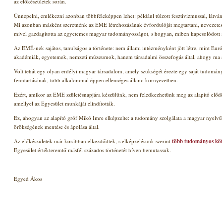
az előkészületek során.
Ünnepelni, emlékezni azonban többféleképpen lehet: például túlzott fesztivizmussal, látv
Mi azonban másként szeretnénk az EME létrehozásának évfordulóját megtartani, nevezetes
mivel gazdagította az egyetemes magyar tudományosságot, s hogyan, miben kapcsolódott 
Az EMÉ-nek sajátos, tanulságos a története: nem állami intézményként jött létre, mint E
akadémiák, egyetemek, nemzeti múzeumok, hanem társadalmi összefogás által, ahogy ma s
Volt tehát egy olyan erdélyi magyar társadalom, amely szükségét érezte egy saját tudomá
fenntartásának, több alkalommal éppen ellenséges állami környezetben.
Ezért, amikor az EME születésnapjára készülünk, nem feledkezhetünk meg az alapító elődök á
amellyel az Egyesület munkáját elindították.
Ez, ahogyan az alapító gróf Mikó Imre elképzelte: a tudomány szolgálata
a magyar nyelv
örökségének mentése és ápolása
által
.
Az előkészületek már korábban elkezdődtek, s elképzelésünk szerint
több tudományos köt
Egyesület értékteremtő másfél százados történetét híven bemutassuk.
Egyed Ákos