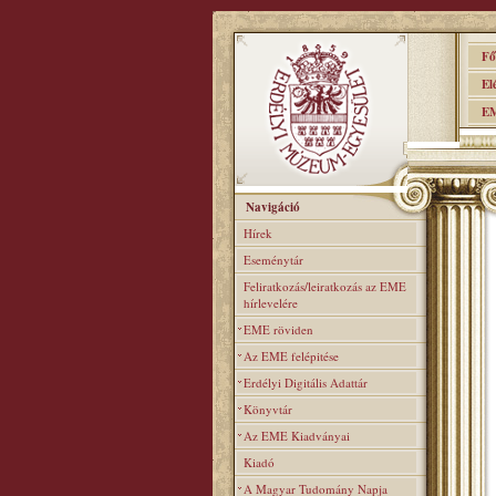
Főo
Elér
EME
Navigáció
Hírek
Eseménytár
Feliratkozás/leiratkozás az EME
hírlevelére
EME röviden
Az EME felépitése
Erdélyi Digitális Adattár
Könyvtár
Az EME Kiadványai
Kiadó
A Magyar Tudomány Napja