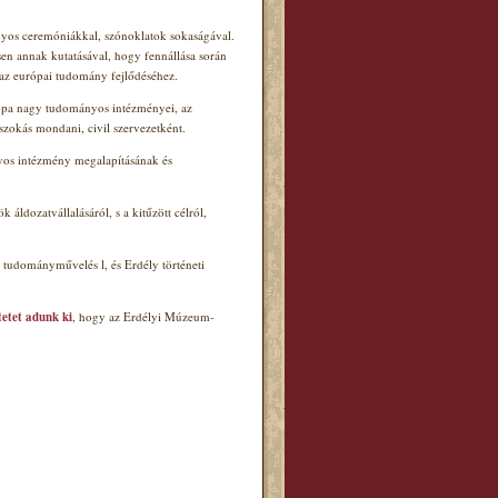
ányos ceremóniákkal, szónoklatok sokaságával.
en annak kutatásával, hogy fennállása során
az európai tudomány fejlődéséhez.
urópa nagy tudományos intézményei, az
zokás mondani, civil szervezetként.
nyos intézmény megalapításának és
ldozatvállalásáról, s a kitűzött célról,
ű tudományművelés l
, és Erdély
történeti
etet adunk ki
, hogy az Erdélyi Múzeum-