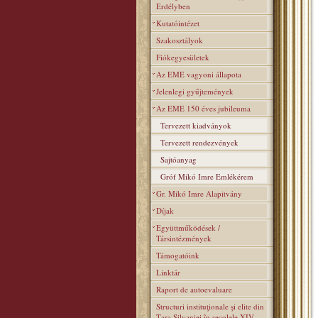
Erdélyben
Kutatóintézet
Szakosztályok
Fiókegyesületek
Az EME vagyoni állapota
Jelenlegi gyűjtemények
Az EME 150 éves jubileuma
Tervezett kiadványok
Tervezett rendezvények
Sajtóanyag
Gróf Mikó Imre Emlékérem
Gr. Mikó Imre Alapitvány
Díjak
Együttműködések /
Társintézmények
Támogatóink
Linktár
Raport de autoevaluare
Structuri instituţionale şi elite din
Ţara Silvaniei în secolele XIV–