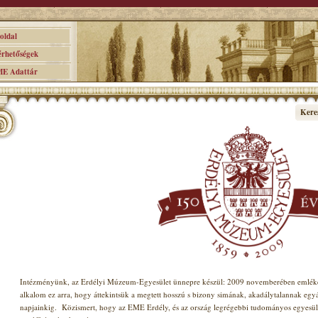
ldal
hetőségek
 Adattár
Kere
Intézményünk, az Erdélyi Múzeum-Egyesület ünnepre készül: 2009 novemberében emlékez
alkalom ez arra, hogy áttekintsük a megtett hosszú s bizony simának, akadálytalannak egy
napjainkig.
Közismert, hogy az EME Erdély, és az ország legrégebbi tudományos egyesület