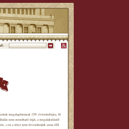
ső:
ünk megalapításának 150. évfordulójára. Jó
általán nem mondható útját, a megalakulástól
e, s ezt a tényt nem téveszthetjük szem elől