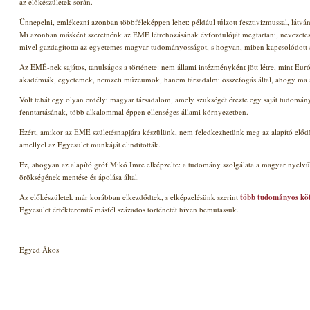
az előkészületek során.
Ünnepelni, emlékezni azonban többféleképpen lehet: például túlzott fesztivizmussal, látv
Mi azonban másként szeretnénk az EME létrehozásának évfordulóját megtartani, nevezetes
mivel gazdagította az egyetemes magyar tudományosságot, s hogyan, miben kapcsolódott 
Az EMÉ-nek sajátos, tanulságos a története: nem állami intézményként jött létre, mint E
akadémiák, egyetemek, nemzeti múzeumok, hanem társadalmi összefogás által, ahogy ma s
Volt tehát egy olyan erdélyi magyar társadalom, amely szükségét érezte egy saját tudomá
fenntartásának, több alkalommal éppen ellenséges állami környezetben.
Ezért, amikor az EME születésnapjára készülünk, nem feledkezhetünk meg az alapító elődök á
amellyel az Egyesület munkáját elindították.
Ez, ahogyan az alapító gróf Mikó Imre elképzelte: a tudomány szolgálata
a magyar nyelv
örökségének mentése és ápolása
által
.
Az előkészületek már korábban elkezdődtek, s elképzelésünk szerint
több tudományos köt
Egyesület értékteremtő másfél százados történetét híven bemutassuk.
Egyed Ákos