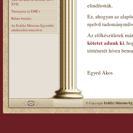
XVII.
elindították.
Támogassa az EMÉ-t
Ez, ahogyan az alapí
Balaur bondoc
nyelvű tudományműve
Az Erdélyi Múzeum-Egyesület
adatkezelési irányelvei
Az előkészületek már
kötetet adunk ki
, h
történetét híven bemu
Egyed Ákos
© Copyright
Erdélyi Múzeum-Egy