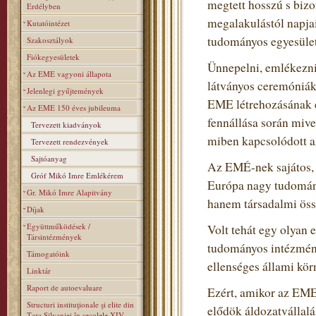
megtett hosszú s biz
Erdélyben
megalakulástól napja
Kutatóintézet
tudományos egyesülete
Szakosztályok
Fiókegyesületek
Ünnepelni, emlékezni 
Az EME vagyoni állapota
látványos ceremóniák
Jelenlegi gyűjtemények
EME létrehozásának é
Az EME 150 éves jubileuma
fennállása során miv
Tervezett kiadványok
miben kapcsolódott a
Tervezett rendezvények
Sajtóanyag
Az EMÉ-nek sajátos, t
Gróf Mikó Imre Emlékérem
Európa nagy tudomán
Gr. Mikó Imre Alapitvány
hanem társadalmi össz
Díjak
Együttműködések /
Volt tehát egy olyan 
Társintézmények
tudományos intézmény
Támogatóink
ellenséges állami kör
Linktár
Raport de autoevaluare
Ezért, amikor az EME
Structuri instituţionale şi elite din
elődök áldozatvállalás
Ţara Silvaniei în secolele XIV–