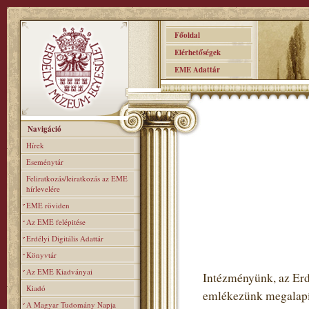
Főoldal
Elérhetőségek
EME Adattár
Navigáció
Hírek
Eseménytár
Feliratkozás/leiratkozás az EME
hírlevelére
EME röviden
Az EME felépitése
Erdélyi Digitális Adattár
Könyvtár
Az EME Kiadványai
Intézményünk, az Er
Kiadó
emlékezünk megalapítá
A Magyar Tudomány Napja