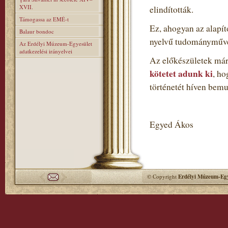
XVII.
elindították.
Támogassa az EMÉ-t
Ez, ahogyan az alapí
Balaur bondoc
nyelvű tudományműve
Az Erdélyi Múzeum-Egyesület
adatkezelési irányelvei
Az előkészületek már
kötetet adunk ki
, h
történetét híven bemu
Egyed Ákos
© Copyright
Erdélyi Múzeum-Egy