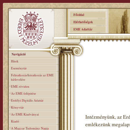
Főoldal
Elérhetőségek
EME Adattár
Navigáció
Hírek
Eseménytár
Feliratkozás/leiratkozás az EME
hírlevelére
EME röviden
Az EME felépitése
Erdélyi Digitális Adattár
Könyvtár
Az EME Kiadványai
Intézményünk, az Er
Kiadó
emlékezünk megalapítá
A Magyar Tudomány Napja