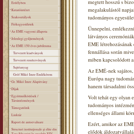
megtett hosszú s biz
Erdélyben
megalakulástól napja
Kutatóintézet
tudományos egyesülete
Szakosztályok
Fiókegyesületek
Ünnepelni, emlékezni 
Az EME vagyoni állapota
látványos ceremóniák
Jelenlegi gyűjtemények
EME létrehozásának é
Az EME 150 éves jubileuma
fennállása során miv
Tervezett kiadványok
miben kapcsolódott a
Tervezett rendezvények
Sajtóanyag
Az EMÉ-nek sajátos, t
Gróf Mikó Imre Emlékérem
Európa nagy tudomán
Gr. Mikó Imre Alapitvány
hanem társadalmi össz
Díjak
Együttműködések /
Volt tehát egy olyan 
Társintézmények
tudományos intézmény
Támogatóink
ellenséges állami kör
Linktár
Raport de autoevaluare
Ezért, amikor az EME
Structuri instituţionale şi elite din
elődök áldozatvállalás
Ţara Silvaniei în secolele XIV–