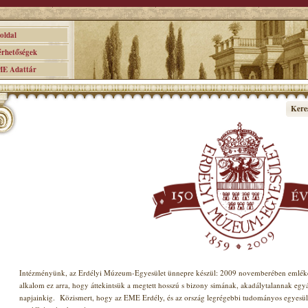
ldal
hetőségek
 Adattár
Kere
Intézményünk, az Erdélyi Múzeum-Egyesület ünnepre készül: 2009 novemberében emlékez
alkalom ez arra, hogy áttekintsük a megtett hosszú s bizony simának, akadálytalannak egy
napjainkig.
Közismert, hogy az EME Erdély, és az ország legrégebbi tudományos egyesület