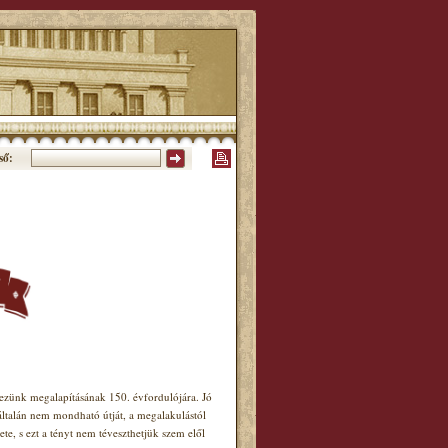
ső:
ünk megalapításának 150. évfordulójára. Jó
általán nem mondható útját, a megalakulástól
e, s ezt a tényt nem téveszthetjük szem elől