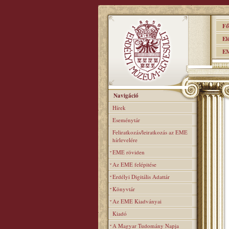
Főo
Elér
EME
Navigáció
Hírek
Eseménytár
Feliratkozás/leiratkozás az EME
hírlevelére
EME röviden
Az EME felépitése
Erdélyi Digitális Adattár
Könyvtár
Az EME Kiadványai
Kiadó
A Magyar Tudomány Napja