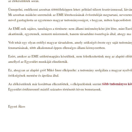
az előkészületek során.
Ünnepelni, emlékezni azonban többféleképpen lehet: például túlzott fesztivizmussal, látv
Mi azonban másként szeretnénk az EME létrehozásának évfordulóját megtartani, nevezetes
mivel gazdagította az egyetemes magyar tudományosságot, s hogyan, miben kapcsolódott 
Az EMÉ-nek sajátos, tanulságos a története: nem állami intézményként jött létre, mint E
akadémiák, egyetemek, nemzeti múzeumok, hanem társadalmi összefogás által, ahogy ma s
Volt tehát egy olyan erdélyi magyar társadalom, amely szükségét érezte egy saját tudomá
fenntartásának, több alkalommal éppen ellenséges állami környezetben.
Ezért, amikor az EME születésnapjára készülünk, nem feledkezhetünk meg az alapító elődök á
amellyel az Egyesület munkáját elindították.
Ez, ahogyan az alapító gróf Mikó Imre elképzelte: a tudomány szolgálata
a magyar nyelv
örökségének mentése és ápolása
által
.
Az előkészületek már korábban elkezdődtek, s elképzelésünk szerint
több tudományos köt
Egyesület értékteremtő másfél százados történetét híven bemutassuk.
Egyed Ákos