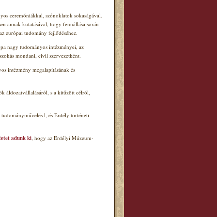
ányos ceremóniákkal, szónoklatok sokaságával.
en annak kutatásával, hogy fennállása során
az európai tudomány fejlődéséhez.
urópa nagy tudományos intézményei, az
zokás mondani, civil szervezetként.
nyos intézmény megalapításának és
ldozatvállalásáról, s a kitűzött célról,
ű tudományművelés l
, és Erdély
történeti
etet adunk ki
, hogy az Erdélyi Múzeum-