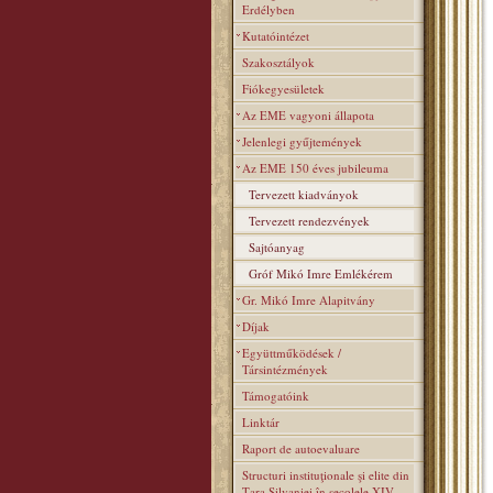
Erdélyben
Kutatóintézet
Szakosztályok
Fiókegyesületek
Az EME vagyoni állapota
Jelenlegi gyűjtemények
Az EME 150 éves jubileuma
Tervezett kiadványok
Tervezett rendezvények
Sajtóanyag
Gróf Mikó Imre Emlékérem
Gr. Mikó Imre Alapitvány
Díjak
Együttműködések /
Társintézmények
Támogatóink
Linktár
Raport de autoevaluare
Structuri instituţionale şi elite din
Ţara Silvaniei în secolele XIV–