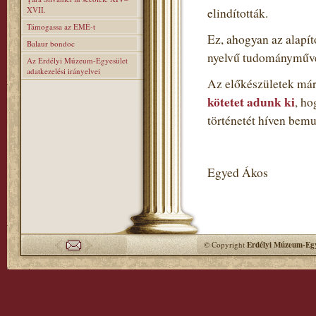
XVII.
elindították.
Támogassa az EMÉ-t
Ez, ahogyan az alapí
Balaur bondoc
nyelvű tudományműve
Az Erdélyi Múzeum-Egyesület
adatkezelési irányelvei
Az előkészületek már
kötetet adunk ki
, h
történetét híven bemu
Egyed Ákos
© Copyright
Erdélyi Múzeum-Egy