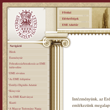
Főoldal
Elérhetőségek
EME Adattár
Navigáció
Hírek
Eseménytár
Feliratkozás/leiratkozás az EME
hírlevelére
EME röviden
Az EME felépitése
Erdélyi Digitális Adattár
Könyvtár
Az EME Kiadványai
Intézményünk, az Er
Kiadó
emlékezünk megalapítá
A Magyar Tudomány Napja