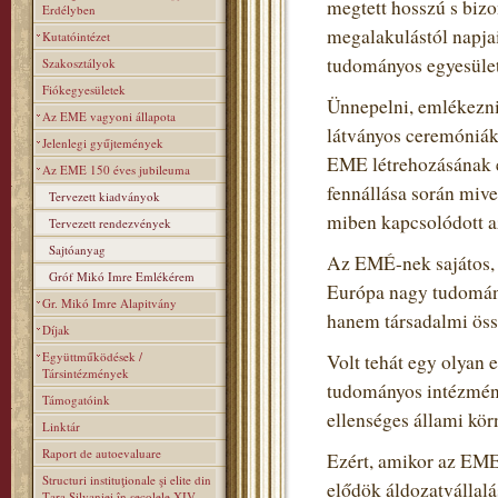
megtett hosszú s biz
Erdélyben
megalakulástól napja
Kutatóintézet
tudományos egyesülete
Szakosztályok
Fiókegyesületek
Ünnepelni, emlékezni 
Az EME vagyoni állapota
látványos ceremóniák
Jelenlegi gyűjtemények
EME létrehozásának é
Az EME 150 éves jubileuma
fennállása során miv
Tervezett kiadványok
miben kapcsolódott a
Tervezett rendezvények
Sajtóanyag
Az EMÉ-nek sajátos, t
Gróf Mikó Imre Emlékérem
Európa nagy tudomán
Gr. Mikó Imre Alapitvány
hanem társadalmi össz
Díjak
Együttműködések /
Volt tehát egy olyan 
Társintézmények
tudományos intézmény
Támogatóink
ellenséges állami kör
Linktár
Raport de autoevaluare
Ezért, amikor az EME
Structuri instituţionale şi elite din
elődök áldozatvállalás
Ţara Silvaniei în secolele XIV–