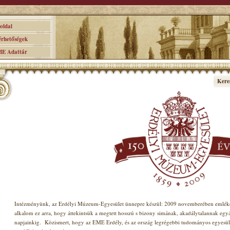
ldal
hetőségek
 Adattár
Kere
Intézményünk, az Erdélyi Múzeum-Egyesület ünnepre készül: 2009 novemberében emlékez
alkalom ez arra, hogy áttekintsük a megtett hosszú s bizony simának, akadálytalannak egy
napjainkig.
Közismert, hogy az EME Erdély, és az ország legrégebbi tudományos egyesület