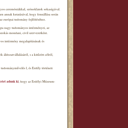
ányos ceremóniákkal, szónoklatok sokaságával.
en annak kutatásával, hogy fennállása során
az európai tudomány fejlődéséhez.
urópa nagy tudományos intézményei, az
zokás mondani, civil szervezetként.
nyos intézmény megalapításának és
ldozatvállalásáról, s a kitűzött célról,
ű tudományművelés l
, és Erdély
történeti
etet adunk ki
, hogy az Erdélyi Múzeum-