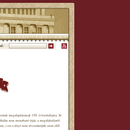
ső:
ünk megalapításának 150. évfordulójára. Jó
általán nem mondható útját, a megalakulástól
e, s ezt a tényt nem téveszthetjük szem elől