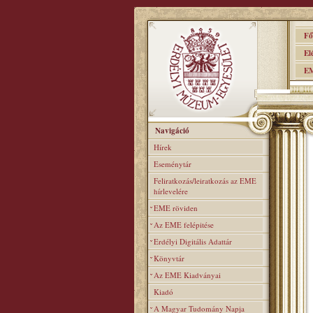
Főo
Elér
EME
Navigáció
Hírek
Eseménytár
Feliratkozás/leiratkozás az EME
hírlevelére
EME röviden
Az EME felépitése
Erdélyi Digitális Adattár
Könyvtár
Az EME Kiadványai
Kiadó
A Magyar Tudomány Napja