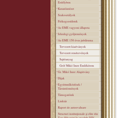
Erdélyben
Kutatóintézet
Szakosztályok
Fiókegyesületek
Az EME vagyoni állapota
Jelenlegi gyűjtemények
Az EME 150 éves jubileuma
Tervezett kiadványok
Tervezett rendezvények
Sajtóanyag
Gróf Mikó Imre Emlékérem
Gr. Mikó Imre Alapitvány
Díjak
Együttműködések /
Társintézmények
Támogatóink
Linktár
Raport de autoevaluare
Structuri instituţionale şi elite din
Ţara Silvaniei în secolele XIV–