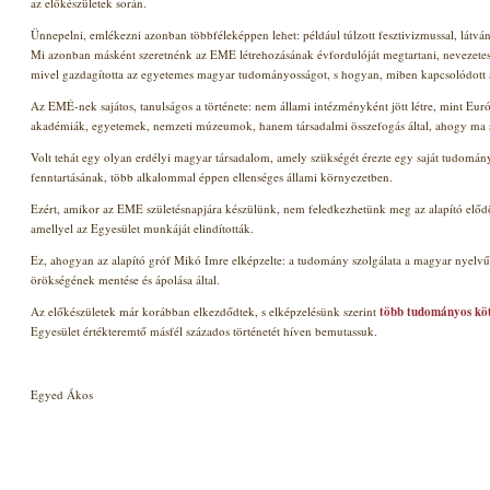
az előkészületek során.
Ünnepelni, emlékezni azonban többféleképpen lehet: például túlzott fesztivizmussal, látv
Mi azonban másként szeretnénk az EME létrehozásának évfordulóját megtartani, nevezetes
mivel gazdagította az egyetemes magyar tudományosságot, s hogyan, miben kapcsolódott 
Az EMÉ-nek sajátos, tanulságos a története: nem állami intézményként jött létre, mint E
akadémiák, egyetemek, nemzeti múzeumok, hanem társadalmi összefogás által, ahogy ma s
Volt tehát egy olyan erdélyi magyar társadalom, amely szükségét érezte egy saját tudomá
fenntartásának, több alkalommal éppen ellenséges állami környezetben.
Ezért, amikor az EME születésnapjára készülünk, nem feledkezhetünk meg az alapító elődök á
amellyel az Egyesület munkáját elindították.
Ez, ahogyan az alapító gróf Mikó Imre elképzelte: a tudomány szolgálata
a magyar nyelv
örökségének mentése és ápolása
által
.
Az előkészületek már korábban elkezdődtek, s elképzelésünk szerint
több tudományos köt
Egyesület értékteremtő másfél százados történetét híven bemutassuk.
Egyed Ákos