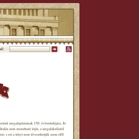
ső:
ünk megalapításának 150. évfordulójára. Jó
általán nem mondható útját, a megalakulástól
e, s ezt a tényt nem téveszthetjük szem elől