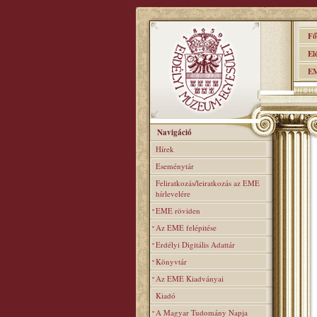
Főo
Elér
EME
Navigáció
Hírek
Eseménytár
Feliratkozás/leiratkozás az EME
hírlevelére
EME röviden
Az EME felépitése
Erdélyi Digitális Adattár
Könyvtár
Az EME Kiadványai
Kiadó
A Magyar Tudomány Napja