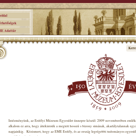
ldal
hetőségek
 Adattár
Kere
Intézményünk, az Erdélyi Múzeum-Egyesület ünnepre készül: 2009 novemberében emlékez
alkalom ez arra, hogy áttekintsük a megtett hosszú s bizony simának, akadálytalannak egy
napjainkig.
Közismert, hogy az EME Erdély, és az ország legrégebbi tudományos egyesület