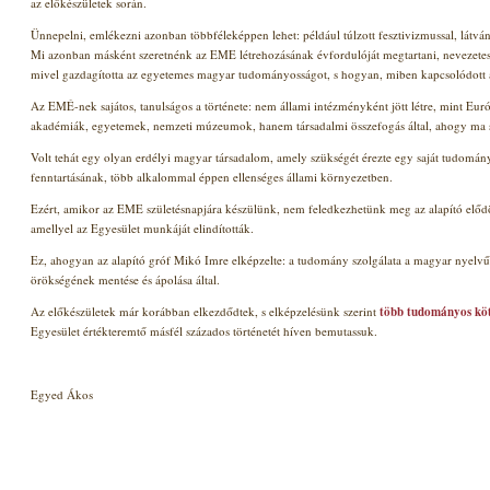
az előkészületek során.
Ünnepelni, emlékezni azonban többféleképpen lehet: például túlzott fesztivizmussal, látv
Mi azonban másként szeretnénk az EME létrehozásának évfordulóját megtartani, nevezetes
mivel gazdagította az egyetemes magyar tudományosságot, s hogyan, miben kapcsolódott 
Az EMÉ-nek sajátos, tanulságos a története: nem állami intézményként jött létre, mint E
akadémiák, egyetemek, nemzeti múzeumok, hanem társadalmi összefogás által, ahogy ma s
Volt tehát egy olyan erdélyi magyar társadalom, amely szükségét érezte egy saját tudomá
fenntartásának, több alkalommal éppen ellenséges állami környezetben.
Ezért, amikor az EME születésnapjára készülünk, nem feledkezhetünk meg az alapító elődök á
amellyel az Egyesület munkáját elindították.
Ez, ahogyan az alapító gróf Mikó Imre elképzelte: a tudomány szolgálata
a magyar nyelv
örökségének mentése és ápolása
által
.
Az előkészületek már korábban elkezdődtek, s elképzelésünk szerint
több tudományos köt
Egyesület értékteremtő másfél százados történetét híven bemutassuk.
Egyed Ákos