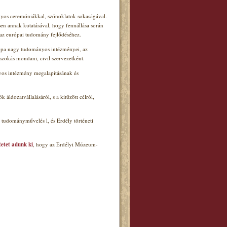
ányos ceremóniákkal, szónoklatok sokaságával.
en annak kutatásával, hogy fennállása során
az európai tudomány fejlődéséhez.
urópa nagy tudományos intézményei, az
zokás mondani, civil szervezetként.
nyos intézmény megalapításának és
ldozatvállalásáról, s a kitűzött célról,
ű tudományművelés l
, és Erdély
történeti
etet adunk ki
, hogy az Erdélyi Múzeum-