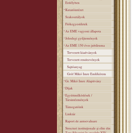
Erdélyben
Kutatóintézet
Szakosztályok
Fiókegyesületek
Az EME vagyoni állapota
Jelenlegi gyűjtemények
Az EME 150 éves jubileuma
Tervezett kiadványok
Tervezett rendezvények
Sajtóanyag
Gróf Mikó Imre Emlékérem
Gr. Mikó Imre Alapitvány
Díjak
Együttműködések /
Társintézmények
Támogatóink
Linktár
Raport de autoevaluare
Structuri instituţionale şi elite din
Ţara Silvaniei în secolele XIV–