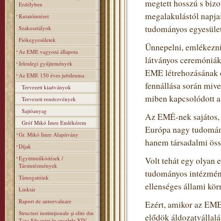
megtett hosszú s biz
Erdélyben
megalakulástól napja
Kutatóintézet
tudományos egyesülete
Szakosztályok
Fiókegyesületek
Ünnepelni, emlékezni 
Az EME vagyoni állapota
látványos ceremóniák
Jelenlegi gyűjtemények
EME létrehozásának é
Az EME 150 éves jubileuma
fennállása során miv
Tervezett kiadványok
miben kapcsolódott a
Tervezett rendezvények
Sajtóanyag
Az EMÉ-nek sajátos, t
Gróf Mikó Imre Emlékérem
Európa nagy tudomán
Gr. Mikó Imre Alapitvány
hanem társadalmi össz
Díjak
Együttműködések /
Volt tehát egy olyan 
Társintézmények
tudományos intézmény
Támogatóink
ellenséges állami kör
Linktár
Raport de autoevaluare
Ezért, amikor az EME
Structuri instituţionale şi elite din
elődök áldozatvállalás
Ţara Silvaniei în secolele XIV–