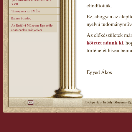
XVII.
elindították.
Támogassa az EMÉ-t
Ez, ahogyan az alapí
Balaur bondoc
nyelvű tudományműve
Az Erdélyi Múzeum-Egyesület
adatkezelési irányelvei
Az előkészületek már
kötetet adunk ki
, h
történetét híven bemu
Egyed Ákos
© Copyright
Erdélyi Múzeum-Egy