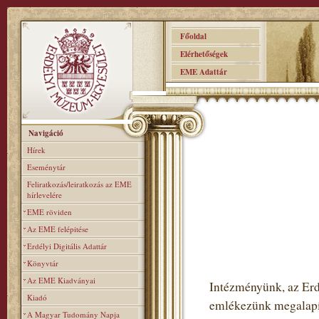
Főoldal
Elérhetőségek
EME Adattár
Navigáció
Hírek
Eseménytár
Feliratkozás/leiratkozás az EME
hírlevelére
EME röviden
Az EME felépitése
Erdélyi Digitális Adattár
Könyvtár
Az EME Kiadványai
Intézményünk, az Er
Kiadó
emlékezünk megalapítá
A Magyar Tudomány Napja