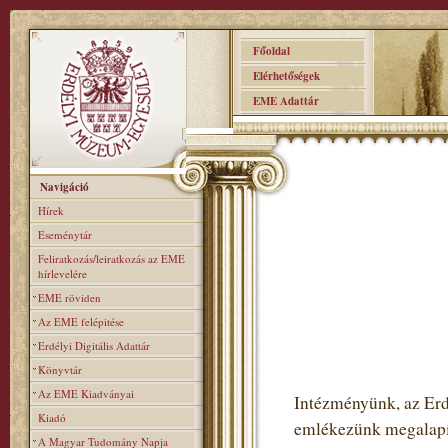
Főoldal
Elérhetőségek
EME Adattár
Navigáció
Hírek
Eseménytár
Feliratkozás/leiratkozás az EME
hírlevelére
EME röviden
Az EME felépitése
Erdélyi Digitális Adattár
Könyvtár
Az EME Kiadványai
Intézményünk, az Er
Kiadó
emlékezünk megalapítá
A Magyar Tudomány Napja