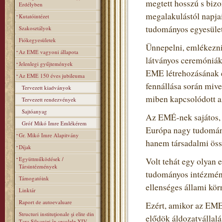
megtett hosszú s biz
Erdélyben
megalakulástól napja
Kutatóintézet
tudományos egyesülete
Szakosztályok
Fiókegyesületek
Ünnepelni, emlékezni 
Az EME vagyoni állapota
látványos ceremóniák
Jelenlegi gyűjtemények
EME létrehozásának é
Az EME 150 éves jubileuma
fennállása során miv
Tervezett kiadványok
miben kapcsolódott a
Tervezett rendezvények
Sajtóanyag
Az EMÉ-nek sajátos, t
Gróf Mikó Imre Emlékérem
Európa nagy tudomán
Gr. Mikó Imre Alapitvány
hanem társadalmi össz
Díjak
Együttműködések /
Volt tehát egy olyan 
Társintézmények
tudományos intézmény
Támogatóink
ellenséges állami kör
Linktár
Raport de autoevaluare
Ezért, amikor az EME
Structuri instituţionale şi elite din
elődök áldozatvállalás
Ţara Silvaniei în secolele XIV–