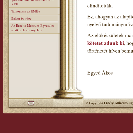
XVII.
elindították.
Támogassa az EMÉ-t
Ez, ahogyan az alapí
Balaur bondoc
nyelvű tudományműve
Az Erdélyi Múzeum-Egyesület
adatkezelési irányelvei
Az előkészületek már
kötetet adunk ki
, h
történetét híven bemu
Egyed Ákos
© Copyright
Erdélyi Múzeum-Egy