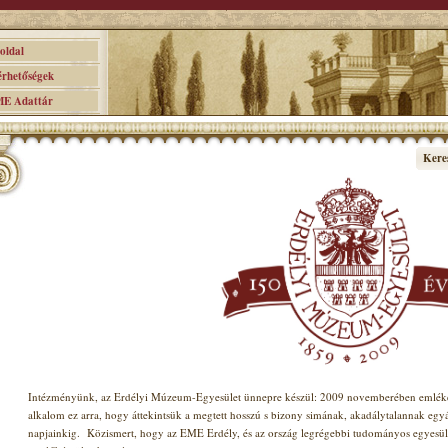
ldal
hetőségek
 Adattár
Kere
Intézményünk, az Erdélyi Múzeum-Egyesület ünnepre készül: 2009 novemberében emlékez
alkalom ez arra, hogy áttekintsük a megtett hosszú s bizony simának, akadálytalannak egy
napjainkig.
Közismert, hogy az EME Erdély, és az ország legrégebbi tudományos egyesület