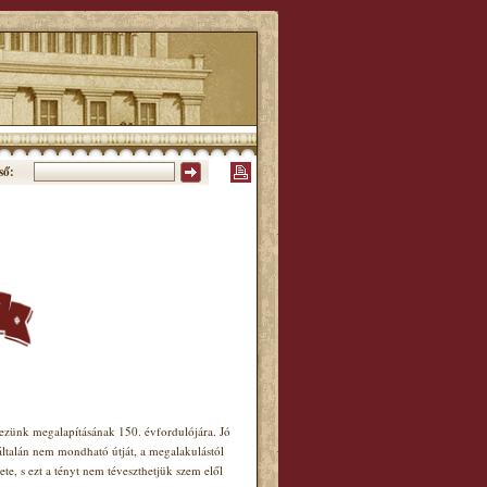
ső:
ünk megalapításának 150. évfordulójára. Jó
általán nem mondható útját, a megalakulástól
e, s ezt a tényt nem téveszthetjük szem elől