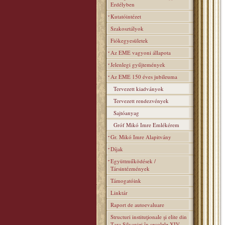
Erdélyben
Kutatóintézet
Szakosztályok
Fiókegyesületek
Az EME vagyoni állapota
Jelenlegi gyűjtemények
Az EME 150 éves jubileuma
Tervezett kiadványok
Tervezett rendezvények
Sajtóanyag
Gróf Mikó Imre Emlékérem
Gr. Mikó Imre Alapitvány
Díjak
Együttműködések /
Társintézmények
Támogatóink
Linktár
Raport de autoevaluare
Structuri instituţionale şi elite din
Ţara Silvaniei în secolele XIV–