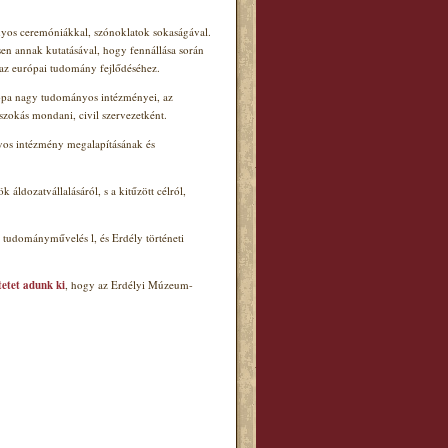
ányos ceremóniákkal, szónoklatok sokaságával.
en annak kutatásával, hogy fennállása során
az európai tudomány fejlődéséhez.
urópa nagy tudományos intézményei, az
zokás mondani, civil szervezetként.
nyos intézmény megalapításának és
ldozatvállalásáról, s a kitűzött célról,
ű tudományművelés l
, és Erdély
történeti
etet adunk ki
, hogy az Erdélyi Múzeum-