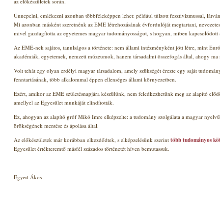
az előkészületek során.
Ünnepelni, emlékezni azonban többféleképpen lehet: például túlzott fesztivizmussal, látv
Mi azonban másként szeretnénk az EME létrehozásának évfordulóját megtartani, nevezetes
mivel gazdagította az egyetemes magyar tudományosságot, s hogyan, miben kapcsolódott 
Az EMÉ-nek sajátos, tanulságos a története: nem állami intézményként jött létre, mint E
akadémiák, egyetemek, nemzeti múzeumok, hanem társadalmi összefogás által, ahogy ma s
Volt tehát egy olyan erdélyi magyar társadalom, amely szükségét érezte egy saját tudomá
fenntartásának, több alkalommal éppen ellenséges állami környezetben.
Ezért, amikor az EME születésnapjára készülünk, nem feledkezhetünk meg az alapító elődök á
amellyel az Egyesület munkáját elindították.
Ez, ahogyan az alapító gróf Mikó Imre elképzelte: a tudomány szolgálata
a magyar nyelv
örökségének mentése és ápolása
által
.
Az előkészületek már korábban elkezdődtek, s elképzelésünk szerint
több tudományos köt
Egyesület értékteremtő másfél százados történetét híven bemutassuk.
Egyed Ákos