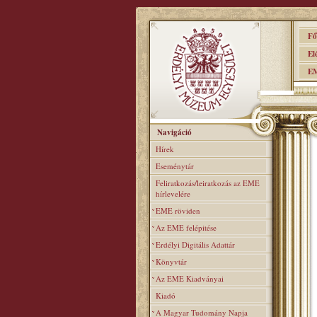
Főo
Elér
EME
Navigáció
Hírek
Eseménytár
Feliratkozás/leiratkozás az EME
hírlevelére
EME röviden
Az EME felépitése
Erdélyi Digitális Adattár
Könyvtár
Az EME Kiadványai
Kiadó
A Magyar Tudomány Napja