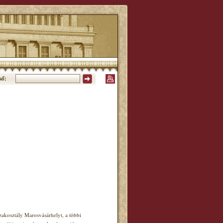
ső:
akosztály Marosvásárhelyt, a többi