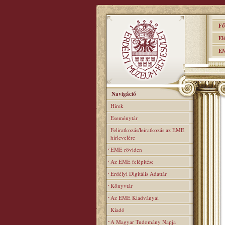
Főo
Elér
EME
Navigáció
Hírek
Eseménytár
Feliratkozás/leiratkozás az EME
hírlevelére
EME röviden
Az EME felépitése
Erdélyi Digitális Adattár
Könyvtár
Az EME Kiadványai
Kiadó
A Magyar Tudomány Napja