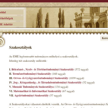
ldal
hetőségek
 Adattár
Kere
Szakosztályok
Az EME legfontosabb tudományos műhelyei a szakosztályok.
Jelenleg hét szakosztály működik:
I.
Bölcsészet-, Nyelv- és Történettudományi Szakosztály
(572 taggal)
II.
Természettudományi Szakosztály
(160 taggal)
III.
Orvos- és Gyógyszerésztudományi Szakosztály
(1039 taggal)
IV.
Jog-, Közgazdaság-, és Társadalomtudományi Szakosztály
(52 taggal)
V.
Muszaki Tudományok Szakosztálya
(134 taggal)
VI.
Matematikai és Informatikai Szakosztály
(67 taggal)
VII.
Agrártudományi Szakosztály
(57 taggal)
A Szakosztályokat választott elnökök vezetik. Az Orvos- és Gyógyszerészettudományi Sz