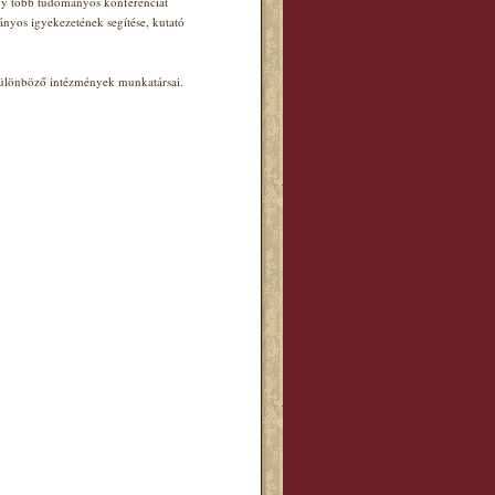
agy több tudományos konferenciát
ányos igyekezetének segítése, kutató
 különböző intézmények munkatársai.