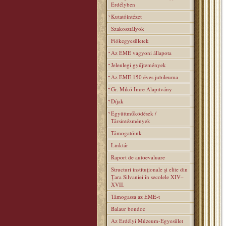
Erdélyben
Kutatóintézet
Szakosztályok
Fiókegyesületek
Az EME vagyoni állapota
Jelenlegi gyűjtemények
Az EME 150 éves jubileuma
Gr. Mikó Imre Alapitvány
Díjak
Együttműködések /
Társintézmények
Támogatóink
Linktár
Raport de autoevaluare
Structuri instituţionale şi elite din
Ţara Silvaniei în secolele XIV–
XVII.
Támogassa az EMÉ-t
Balaur bondoc
Az Erdélyi Múzeum-Egyesület