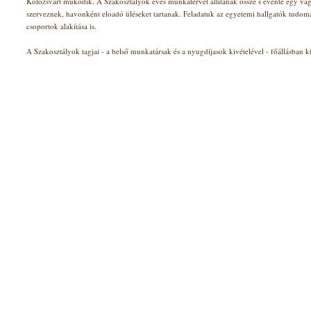
Kolozsvárt működik. A Szakosztályok éves munkatervet állítanak össze s évente egy v
szerveznek, havonként eloadó üléseket tartanak. Feladatuk az egyetemi hallgatók tudom
csoportok alakítása is.
A Szakosztályok tagjai - a belső munkatársak és a nyugdíjasok kivételével - főállásban