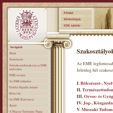
Főoldal
Elérhetőségek
EME Adattár
Navigáció
Szakosztályo
Hírek
Eseménytár
Az EME legfontosab
Feliratkozás/leiratkozás az EME
hírlevelére
Jelenleg hét szakos
EME röviden
Az EME felépitése
I.
Bölcsészet-, Nye
Erdélyi Digitális Adattár
II.
Természettudom
Könyvtár
III.
Orvos- és Gyó
Az EME Kiadványai
IV.
Jog-, Közgazda
Kiadó
V.
Muszaki Tudomá
A Magyar Tudomány Napja