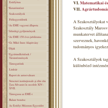
VI.
Matematikai és
Erdélyben
Kutatóintézet
VII.
Agrártudomán
Szakosztályok
Fiókegyesületek
A Szakosztályokat v
Az EME vagyoni állapota
Szakosztály Marosvá
Jelenlegi gyűjtemények
munkatervet állítan
Az EME 150 éves jubileuma
szerveznek, havonké
Gr. Mikó Imre Alapitvány
tudományos igyekezet
Díjak
Együttműködések /
Társintézmények
A Szakosztályok tagj
Támogatóink
különböző intézmén
Linktár
Raport de autoevaluare
Structuri instituţionale şi elite din
Ţara Silvaniei în secolele XIV–
XVII.
Támogassa az EMÉ-t
Balaur bondoc
Az Erdélyi Múzeum-Egyesület