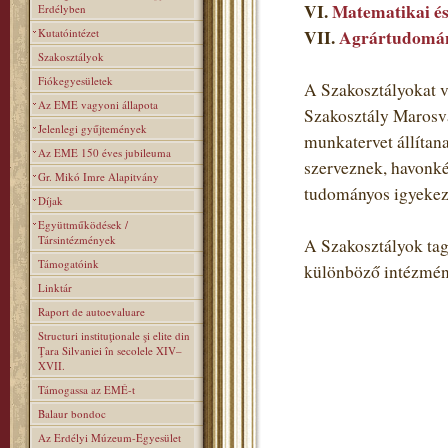
VI.
Matematikai és
Erdélyben
Kutatóintézet
VII.
Agrártudomán
Szakosztályok
Fiókegyesületek
A Szakosztályokat v
Az EME vagyoni állapota
Szakosztály Marosvá
Jelenlegi gyűjtemények
munkatervet állítan
Az EME 150 éves jubileuma
szerveznek, havonké
Gr. Mikó Imre Alapitvány
tudományos igyekezet
Díjak
Együttműködések /
Társintézmények
A Szakosztályok tagj
Támogatóink
különböző intézmén
Linktár
Raport de autoevaluare
Structuri instituţionale şi elite din
Ţara Silvaniei în secolele XIV–
XVII.
Támogassa az EMÉ-t
Balaur bondoc
Az Erdélyi Múzeum-Egyesület