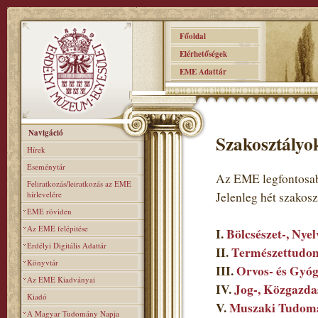
Főoldal
Elérhetőségek
EME Adattár
Navigáció
Szakosztályo
Hírek
Eseménytár
Az EME legfontosab
Feliratkozás/leiratkozás az EME
hírlevelére
Jelenleg hét szakos
EME röviden
Az EME felépitése
I.
Bölcsészet-, Nye
Erdélyi Digitális Adattár
II.
Természettudom
Könyvtár
III.
Orvos- és Gyó
Az EME Kiadványai
IV.
Jog-, Közgazda
Kiadó
V.
Muszaki Tudomá
A Magyar Tudomány Napja