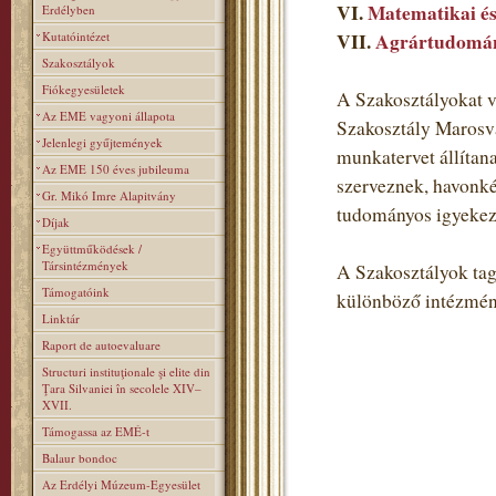
VI.
Matematikai és
Erdélyben
Kutatóintézet
VII.
Agrártudomán
Szakosztályok
Fiókegyesületek
A Szakosztályokat v
Az EME vagyoni állapota
Szakosztály Marosvá
Jelenlegi gyűjtemények
munkatervet állítan
Az EME 150 éves jubileuma
szerveznek, havonké
Gr. Mikó Imre Alapitvány
tudományos igyekezet
Díjak
Együttműködések /
Társintézmények
A Szakosztályok tagj
Támogatóink
különböző intézmén
Linktár
Raport de autoevaluare
Structuri instituţionale şi elite din
Ţara Silvaniei în secolele XIV–
XVII.
Támogassa az EMÉ-t
Balaur bondoc
Az Erdélyi Múzeum-Egyesület