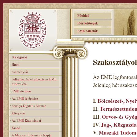
Főoldal
Elérhetőségek
EME Adattár
Navigáció
Szakosztályo
Hírek
Eseménytár
Az EME legfontosab
Feliratkozás/leiratkozás az EME
hírlevelére
Jelenleg hét szakos
EME röviden
Az EME felépitése
I.
Bölcsészet-, Nye
Erdélyi Digitális Adattár
II.
Természettudom
Könyvtár
III.
Orvos- és Gyó
Az EME Kiadványai
IV.
Jog-, Közgazda
Kiadó
V.
Muszaki Tudomá
A Magyar Tudomány Napja