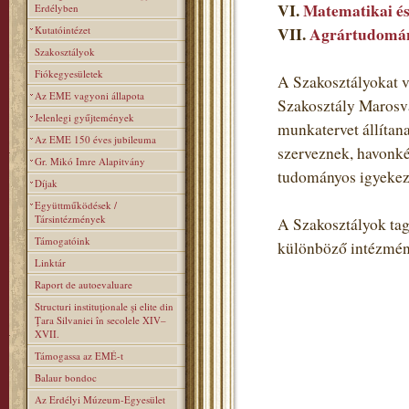
VI.
Matematikai és
Erdélyben
Kutatóintézet
VII.
Agrártudomán
Szakosztályok
Fiókegyesületek
A Szakosztályokat v
Az EME vagyoni állapota
Szakosztály Marosvá
Jelenlegi gyűjtemények
munkatervet állítan
Az EME 150 éves jubileuma
szerveznek, havonké
Gr. Mikó Imre Alapitvány
tudományos igyekezet
Díjak
Együttműködések /
Társintézmények
A Szakosztályok tagj
Támogatóink
különböző intézmén
Linktár
Raport de autoevaluare
Structuri instituţionale şi elite din
Ţara Silvaniei în secolele XIV–
XVII.
Támogassa az EMÉ-t
Balaur bondoc
Az Erdélyi Múzeum-Egyesület