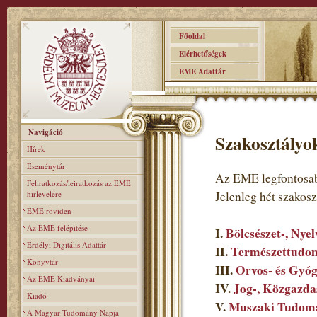
Főoldal
Elérhetőségek
EME Adattár
Navigáció
Szakosztályo
Hírek
Eseménytár
Az EME legfontosab
Feliratkozás/leiratkozás az EME
hírlevelére
Jelenleg hét szakos
EME röviden
Az EME felépitése
I.
Bölcsészet-, Nye
Erdélyi Digitális Adattár
II.
Természettudom
Könyvtár
III.
Orvos- és Gyó
Az EME Kiadványai
IV.
Jog-, Közgazda
Kiadó
V.
Muszaki Tudomá
A Magyar Tudomány Napja