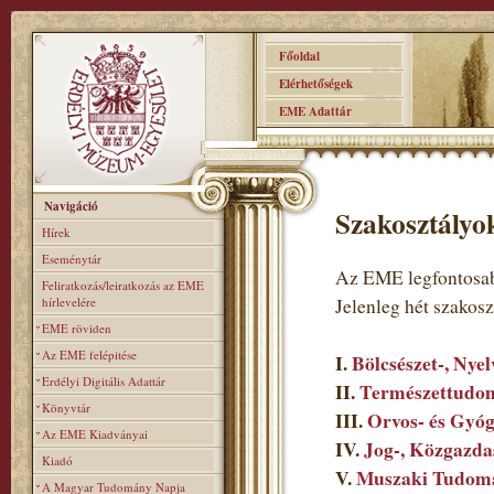
Főoldal
Elérhetőségek
EME Adattár
Navigáció
Szakosztályo
Hírek
Eseménytár
Az EME legfontosab
Feliratkozás/leiratkozás az EME
hírlevelére
Jelenleg hét szakos
EME röviden
Az EME felépitése
I.
Bölcsészet-, Nye
Erdélyi Digitális Adattár
II.
Természettudom
Könyvtár
III.
Orvos- és Gyó
Az EME Kiadványai
IV.
Jog-, Közgazda
Kiadó
V.
Muszaki Tudomá
A Magyar Tudomány Napja