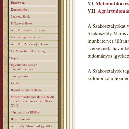
VI.
Matematikai és
Erdélyben
Kutatóintézet
VII.
Agrártudomán
Szakosztályok
Fiókegyesületek
A Szakosztályokat v
Az EME vagyoni állapota
Szakosztály Marosvá
Jelenlegi gyűjtemények
munkatervet állítan
Az EME 150 éves jubileuma
szerveznek, havonké
Gr. Mikó Imre Alapitvány
tudományos igyekezet
Díjak
Együttműködések /
Társintézmények
A Szakosztályok tagj
Támogatóink
különböző intézmén
Linktár
Raport de autoevaluare
Structuri instituţionale şi elite din
Ţara Silvaniei în secolele XIV–
XVII.
Támogassa az EMÉ-t
Balaur bondoc
Az Erdélyi Múzeum-Egyesület