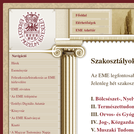
Főoldal
Elérhetőségek
EME Adattár
Navigáció
Szakosztályo
Hírek
Eseménytár
Az EME legfontosab
Feliratkozás/leiratkozás az EME
hírlevelére
Jelenleg hét szakos
EME röviden
Az EME felépitése
I.
Bölcsészet-, Nye
Erdélyi Digitális Adattár
II.
Természettudom
Könyvtár
III.
Orvos- és Gyó
Az EME Kiadványai
IV.
Jog-, Közgazda
Kiadó
V.
Muszaki Tudomá
A Magyar Tudomány Napja