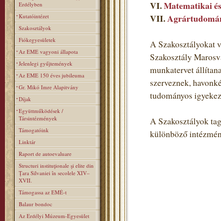
VI.
Matematikai és
Erdélyben
Kutatóintézet
VII.
Agrártudomán
Szakosztályok
Fiókegyesületek
A Szakosztályokat v
Az EME vagyoni állapota
Szakosztály Marosvá
Jelenlegi gyűjtemények
munkatervet állítan
Az EME 150 éves jubileuma
szerveznek, havonké
Gr. Mikó Imre Alapitvány
tudományos igyekezet
Díjak
Együttműködések /
Társintézmények
A Szakosztályok tagj
Támogatóink
különböző intézmén
Linktár
Raport de autoevaluare
Structuri instituţionale şi elite din
Ţara Silvaniei în secolele XIV–
XVII.
Támogassa az EMÉ-t
Balaur bondoc
Az Erdélyi Múzeum-Egyesület