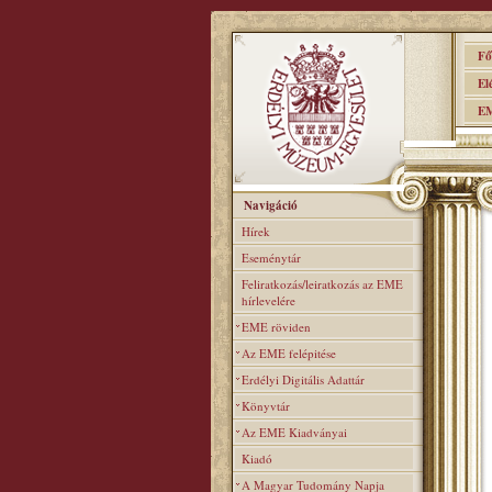
Főo
Elér
EME
Navigáció
Hírek
Eseménytár
Feliratkozás/leiratkozás az EME
hírlevelére
EME röviden
Az EME felépitése
Erdélyi Digitális Adattár
Könyvtár
Az EME Kiadványai
Kiadó
A Magyar Tudomány Napja