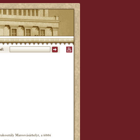
ső:
akosztály Marosvásárhelyt, a többi