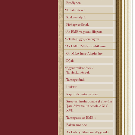
Erdélyben
Kutatóintézet
Szakosztályok
Fiókegyesületek
Az EME vagyoni állapota
Jelenlegi gyűjtemények
Az EME 150 éves jubileuma
Gr. Mikó Imre Alapitvány
Díjak
Együttműködések /
Társintézmények
Támogatóink
Linktár
Raport de autoevaluare
Structuri instituţionale şi elite din
Ţara Silvaniei în secolele XIV–
XVII.
Támogassa az EMÉ-t
Balaur bondoc
Az Erdélyi Múzeum-Egyesület