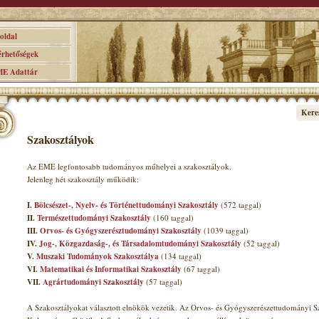
ldal
hetőségek
 Adattár
Kere
Szakosztályok
Az EME legfontosabb tudományos műhelyei a szakosztályok.
Jelenleg hét szakosztály működik:
I.
Bölcsészet-, Nyelv- és Történettudományi Szakosztály
(572 taggal)
II.
Természettudományi Szakosztály
(160 taggal)
III.
Orvos- és Gyógyszerésztudományi Szakosztály
(1039 taggal)
IV.
Jog-, Közgazdaság-, és Társadalomtudományi Szakosztály
(52 taggal)
V.
Muszaki Tudományok Szakosztálya
(134 taggal)
VI.
Matematikai és Informatikai Szakosztály
(67 taggal)
VII.
Agrártudományi Szakosztály
(57 taggal)
A Szakosztályokat választott elnökök vezetik. Az Orvos- és Gyógyszerészettudományi Sz