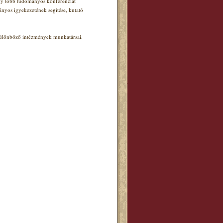
agy több tudományos konferenciát
ányos igyekezetének segítése, kutató
 különböző intézmények munkatársai.