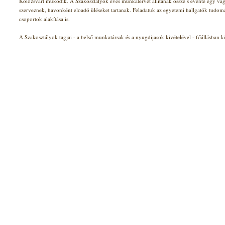
Kolozsvárt működik. A Szakosztályok éves munkatervet állítanak össze s évente egy v
szerveznek, havonként eloadó üléseket tartanak. Feladatuk az egyetemi hallgatók tudom
csoportok alakítása is.
A Szakosztályok tagjai - a belső munkatársak és a nyugdíjasok kivételével - főállásban