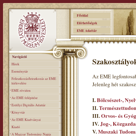
Főoldal
Elérhetőségek
EME Adattár
Navigáció
Szakosztályo
Hírek
Eseménytár
Az EME legfontosab
Feliratkozás/leiratkozás az EME
hírlevelére
Jelenleg hét szakos
EME röviden
Az EME felépitése
I.
Bölcsészet-, Nye
Erdélyi Digitális Adattár
II.
Természettudom
Könyvtár
III.
Orvos- és Gyó
Az EME Kiadványai
IV.
Jog-, Közgazda
Kiadó
V.
Muszaki Tudomá
A Magyar Tudomány Napja