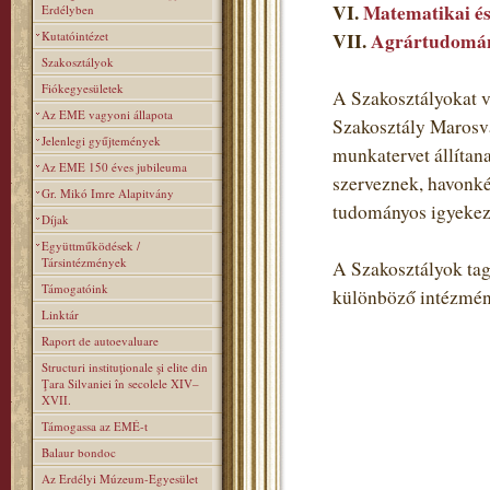
VI.
Matematikai és
Erdélyben
Kutatóintézet
VII.
Agrártudomán
Szakosztályok
Fiókegyesületek
A Szakosztályokat v
Az EME vagyoni állapota
Szakosztály Marosvá
Jelenlegi gyűjtemények
munkatervet állítan
Az EME 150 éves jubileuma
szerveznek, havonké
Gr. Mikó Imre Alapitvány
tudományos igyekezet
Díjak
Együttműködések /
Társintézmények
A Szakosztályok tagj
Támogatóink
különböző intézmén
Linktár
Raport de autoevaluare
Structuri instituţionale şi elite din
Ţara Silvaniei în secolele XIV–
XVII.
Támogassa az EMÉ-t
Balaur bondoc
Az Erdélyi Múzeum-Egyesület