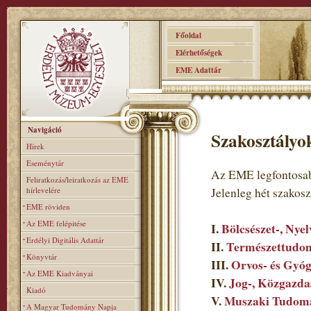
Főoldal
Elérhetőségek
EME Adattár
Navigáció
Szakosztályo
Hírek
Eseménytár
Az EME legfontosab
Feliratkozás/leiratkozás az EME
hírlevelére
Jelenleg hét szakos
EME röviden
Az EME felépitése
I.
Bölcsészet-, Nye
Erdélyi Digitális Adattár
II.
Természettudom
Könyvtár
III.
Orvos- és Gyó
Az EME Kiadványai
IV.
Jog-, Közgazda
Kiadó
V.
Muszaki Tudomá
A Magyar Tudomány Napja