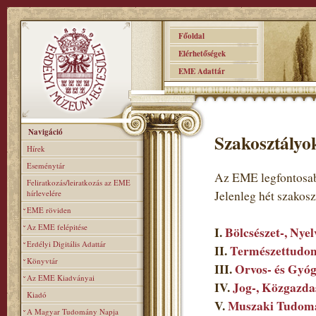
Főoldal
Elérhetőségek
EME Adattár
Navigáció
Szakosztályo
Hírek
Eseménytár
Az EME legfontosab
Feliratkozás/leiratkozás az EME
hírlevelére
Jelenleg hét szakos
EME röviden
Az EME felépitése
I.
Bölcsészet-, Nye
Erdélyi Digitális Adattár
II.
Természettudom
Könyvtár
III.
Orvos- és Gyó
Az EME Kiadványai
IV.
Jog-, Közgazda
Kiadó
V.
Muszaki Tudomá
A Magyar Tudomány Napja