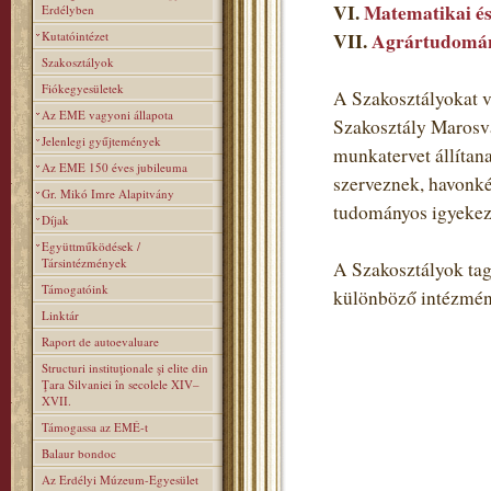
VI.
Matematikai és
Erdélyben
Kutatóintézet
VII.
Agrártudomán
Szakosztályok
Fiókegyesületek
A Szakosztályokat v
Az EME vagyoni állapota
Szakosztály Marosvá
Jelenlegi gyűjtemények
munkatervet állítan
Az EME 150 éves jubileuma
szerveznek, havonké
Gr. Mikó Imre Alapitvány
tudományos igyekezet
Díjak
Együttműködések /
Társintézmények
A Szakosztályok tagj
Támogatóink
különböző intézmén
Linktár
Raport de autoevaluare
Structuri instituţionale şi elite din
Ţara Silvaniei în secolele XIV–
XVII.
Támogassa az EMÉ-t
Balaur bondoc
Az Erdélyi Múzeum-Egyesület