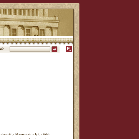
ső:
akosztály Marosvásárhelyt, a többi