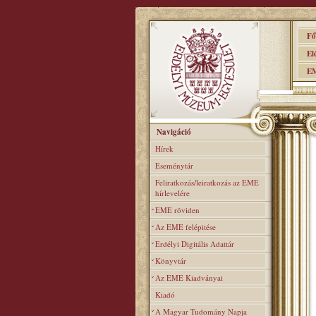
Főo
Elér
EME
Navigáció
Hírek
Eseménytár
Feliratkozás/leiratkozás az EME
hírlevelére
EME röviden
Az EME felépitése
Erdélyi Digitális Adattár
Könyvtár
Az EME Kiadványai
Kiadó
A Magyar Tudomány Napja