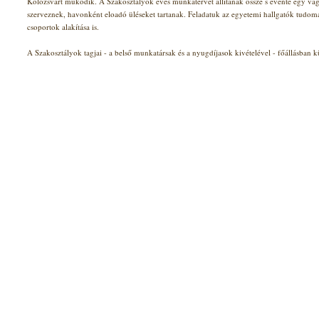
Kolozsvárt működik. A Szakosztályok éves munkatervet állítanak össze s évente egy v
szerveznek, havonként eloadó üléseket tartanak. Feladatuk az egyetemi hallgatók tudom
csoportok alakítása is.
A Szakosztályok tagjai - a belső munkatársak és a nyugdíjasok kivételével - főállásban