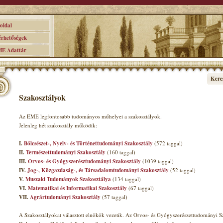
ldal
hetőségek
 Adattár
Kere
Szakosztályok
Az EME legfontosabb tudományos műhelyei a szakosztályok.
Jelenleg hét szakosztály működik:
I.
Bölcsészet-, Nyelv- és Történettudományi Szakosztály
(572 taggal)
II.
Természettudományi Szakosztály
(160 taggal)
III.
Orvos- és Gyógyszerésztudományi Szakosztály
(1039 taggal)
IV.
Jog-, Közgazdaság-, és Társadalomtudományi Szakosztály
(52 taggal)
V.
Muszaki Tudományok Szakosztálya
(134 taggal)
VI.
Matematikai és Informatikai Szakosztály
(67 taggal)
VII.
Agrártudományi Szakosztály
(57 taggal)
A Szakosztályokat választott elnökök vezetik. Az Orvos- és Gyógyszerészettudományi Sz