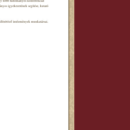
agy több tudományos konferenciát
ányos igyekezetének segítése, kutató
 különböző intézmények munkatársai.