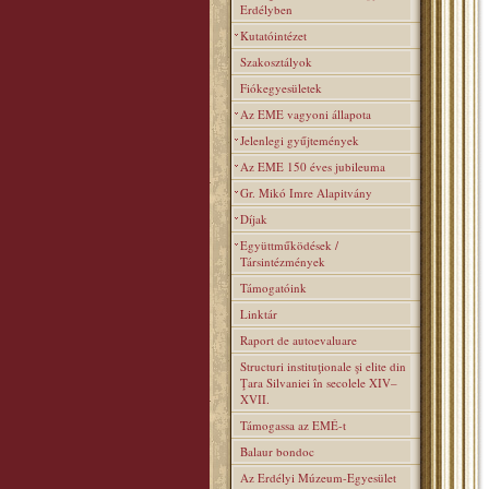
Erdélyben
Kutatóintézet
Szakosztályok
Fiókegyesületek
Az EME vagyoni állapota
Jelenlegi gyűjtemények
Az EME 150 éves jubileuma
Gr. Mikó Imre Alapitvány
Díjak
Együttműködések /
Társintézmények
Támogatóink
Linktár
Raport de autoevaluare
Structuri instituţionale şi elite din
Ţara Silvaniei în secolele XIV–
XVII.
Támogassa az EMÉ-t
Balaur bondoc
Az Erdélyi Múzeum-Egyesület