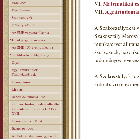
VI.
Matematikai és
Erdélyben
Kutatóintézet
VII.
Agrártudomán
Szakosztályok
Fiókegyesületek
A Szakosztályokat v
Az EME vagyoni állapota
Szakosztály Marosvá
Jelenlegi gyűjtemények
munkatervet állítan
Az EME 150 éves jubileuma
szerveznek, havonké
Gr. Mikó Imre Alapitvány
tudományos igyekezet
Díjak
Együttműködések /
Társintézmények
A Szakosztályok tagj
Támogatóink
különböző intézmén
Linktár
Raport de autoevaluare
Structuri instituţionale şi elite din
Ţara Silvaniei în secolele XIV–
XVII.
Támogassa az EMÉ-t
Balaur bondoc
Az Erdélyi Múzeum-Egyesület