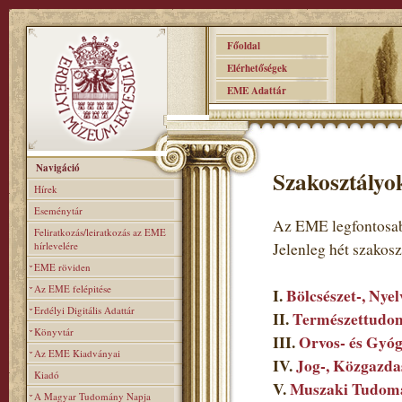
Főoldal
Elérhetőségek
EME Adattár
Navigáció
Szakosztályo
Hírek
Eseménytár
Az EME legfontosab
Feliratkozás/leiratkozás az EME
hírlevelére
Jelenleg hét szakos
EME röviden
Az EME felépitése
I.
Bölcsészet-, Nye
Erdélyi Digitális Adattár
II.
Természettudom
Könyvtár
III.
Orvos- és Gyó
Az EME Kiadványai
IV.
Jog-, Közgazda
Kiadó
V.
Muszaki Tudomá
A Magyar Tudomány Napja