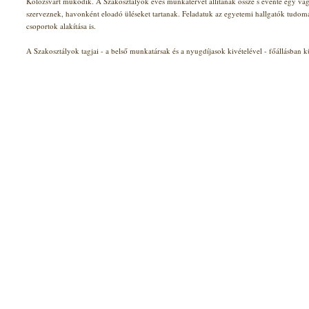
Kolozsvárt működik. A Szakosztályok éves munkatervet állítanak össze s évente egy v
szerveznek, havonként eloadó üléseket tartanak. Feladatuk az egyetemi hallgatók tudom
csoportok alakítása is.
A Szakosztályok tagjai - a belső munkatársak és a nyugdíjasok kivételével - főállásban