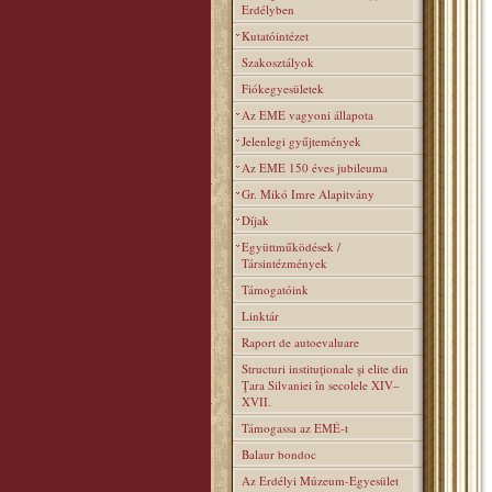
Erdélyben
Kutatóintézet
Szakosztályok
Fiókegyesületek
Az EME vagyoni állapota
Jelenlegi gyűjtemények
Az EME 150 éves jubileuma
Gr. Mikó Imre Alapitvány
Díjak
Együttműködések /
Társintézmények
Támogatóink
Linktár
Raport de autoevaluare
Structuri instituţionale şi elite din
Ţara Silvaniei în secolele XIV–
XVII.
Támogassa az EMÉ-t
Balaur bondoc
Az Erdélyi Múzeum-Egyesület