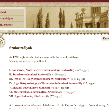
ldal
hetőségek
 Adattár
Kere
Szakosztályok
Az EME legfontosabb tudományos műhelyei a szakosztályok.
Jelenleg hét szakosztály működik:
I.
Bölcsészet-, Nyelv- és Történettudományi Szakosztály
(572 taggal)
II.
Természettudományi Szakosztály
(160 taggal)
III.
Orvos- és Gyógyszerésztudományi Szakosztály
(1039 taggal)
IV.
Jog-, Közgazdaság-, és Társadalomtudományi Szakosztály
(52 taggal)
V.
Muszaki Tudományok Szakosztálya
(134 taggal)
VI.
Matematikai és Informatikai Szakosztály
(67 taggal)
VII.
Agrártudományi Szakosztály
(57 taggal)
A Szakosztályokat választott elnökök vezetik. Az Orvos- és Gyógyszerészettudományi Sz