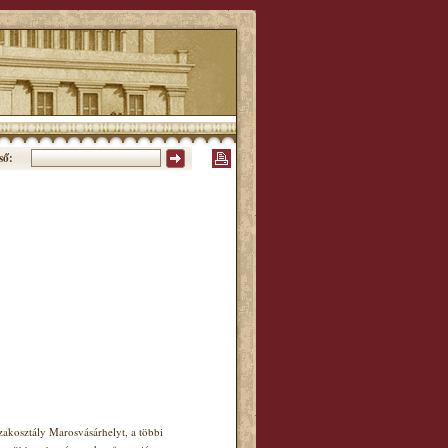
ső:
akosztály Marosvásárhelyt, a többi