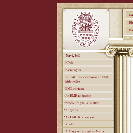
Főo
Elér
EME
Navigáció
Hírek
Eseménytár
Feliratkozás/leiratkozás az EME
hírlevelére
EME röviden
Az EME felépitése
Erdélyi Digitális Adattár
Könyvtár
Az EME Kiadványai
Kiadó
A Magyar Tudomány Napja