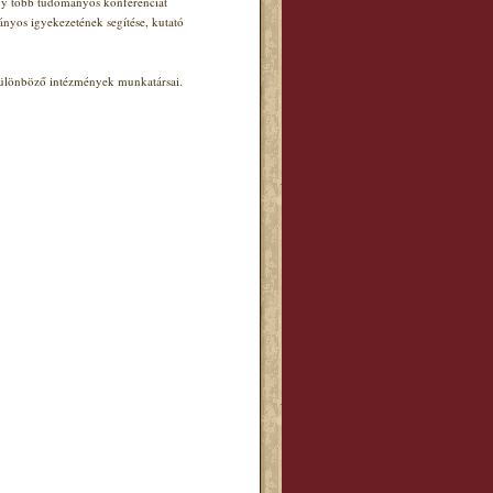
agy több tudományos konferenciát
ányos igyekezetének segítése, kutató
 különböző intézmények munkatársai.